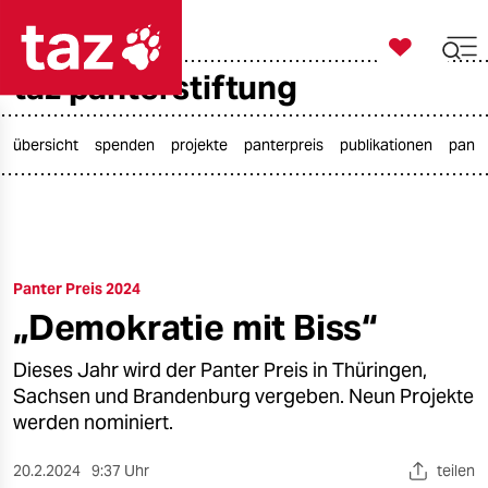

taz zahl ich
taz panterstiftung

taz zahl ich
taz zahl ich
übersicht
spenden
projekte
panterpreis
publikationen
pante
themen
politik
Panter Preis 2024
öko
„Demokratie mit Biss“
gesellschaft
Dieses Jahr wird der Panter Preis in Thüringen,
kultur
Sachsen und Brandenburg vergeben. Neun Projekte
werden nominiert.
sport
20.2.2024
9:37 Uhr
teilen