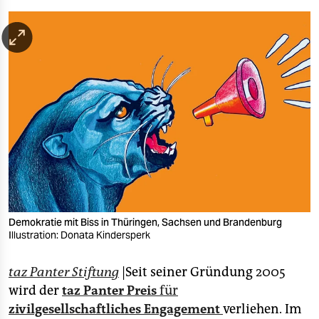
berlin
nord
wahrheit
verlag
verlag
veranstaltungen
shop
fragen & hilfe
Demokratie mit Biss in Thüringen, Sachsen und Brandenburg
unterstützen
Illustration: Donata Kindersperk
abo
taz Panter Stiftung
|Seit seiner Gründung 2005
wird der
taz Panter Preis
für
genossenschaft
zivilgesellschaftliches Engagement
verliehen. Im