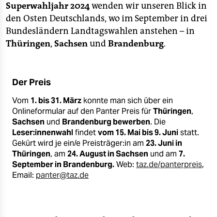
epaper login
Superwahljahr 2024
wenden wir unseren Blick in
den Osten Deutschlands, wo im September in drei
Bundesländern Landtagswahlen anstehen – in
Thüringen
,
Sachsen
und
Brandenburg
.
Der Preis
Vom
1. bis 31. März
konnte man sich über ein
Onlineformular auf den Panter Preis für
Thüringen
,
Sachsen
und
Brandenburg bewerben
. Die
Leser:innenwahl
findet
vom 15. Mai bis 9. Juni
statt.
Gekürt wird je ein/e Preisträger:in am
23. Juni in
Thüringen
, am
24. August in Sachsen
und am
7.
September in Brandenburg.
Web:
taz.de/panterpreis
,
Email:
panter@taz.de