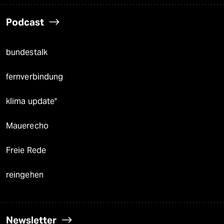
Podcast
bundestalk
fernverbindung
klima update°
Mauerecho
Freie Rede
reingehen
Newsletter