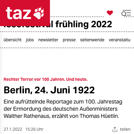

taz zahl ich
lesefestival frühling 2022

taz zahl ich
taz zahl ich
übersicht
jobs
newsletter
presse
seitenwende
veranstaltun
themen
politik
Rechter Terror vor 100 Jahren. Und heute.
öko
Berlin, 24. Juni 1922
gesellschaft
Eine aufrüttelnde Reportage zum 100. Jahrestag
kultur
der Ermordung des deutschen Außenministers
Walther Rathenaus, erzählt von Thomas Hüetlin.
sport
27.1.2022
15:26 Uhr
teilen