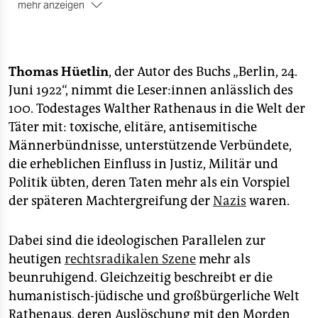
mehr anzeigen
-----------------------------------------------
Anmeldung erforderlich
Thomas Hüetlin
, der Autor des Buchs „Berlin, 24.
Aufgrund der geltenden Bestimmungen gibt es leider
nur ein begrenztes Kontingent an Vor-Ort-Tickets.
Juni 1922“, nimmt die Leser:innen anlässlich des
Bitte per Mail an
buchung@taz.de
mit Namen und
100. Todestages Walther Rathenaus in die Welt der
Anzahl der gewünschten Tickets und dem Betreff
Täter mit: toxische, elitäre, antisemitische
„Berlin, 24. Juni 1922" anmelden. Die Teilnahme ist nur
Männerbündnisse, unterstützende Verbündete,
mit einem im Voraus gebuchten Ticket möglich.
die erheblichen Einfluss in Justiz, Militär und
Zusätzlich zur Kantinenveranstaltung wird die
Politik übten, deren Taten mehr als ein Vorspiel
Buchvorstellung live auf YouTube gestreamt:
youtu.be/17bFmMsemOQ
der späteren Machtergreifung der
Nazis
waren.
Dabei sind die ideologischen Parallelen zur
heutigen
rechtsradikalen Szene
mehr als
beunruhigend. Gleichzeitig beschreibt er die
humanistisch-jüdische und großbürgerliche Welt
Rathenaus, deren Auslöschung mit den Morden