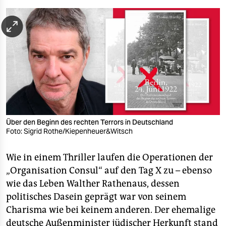
berlin
nord
wahrheit
verlag
verlag
veranstaltungen
Über den Beginn des rechten Terrors in Deutschland
shop
Foto: Sigrid Rothe/Kiepenheuer&Witsch
fragen & hilfe
Wie in einem Thriller laufen die Operationen der
unterstützen
„Organisation Consul“ auf den Tag X zu – ebenso
wie das Leben Walther Rathenaus, dessen
abo
politisches Dasein geprägt war von seinem
genossenschaft
Charisma wie bei keinem anderen. Der ehemalige
deutsche Außenminister jüdischer Herkunft stand