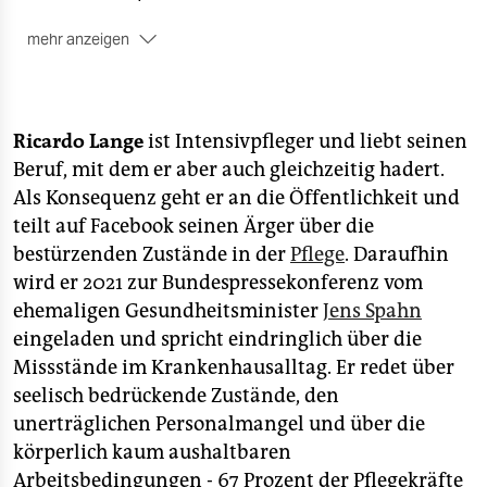
mehr anzeigen
-----------------------------------------------
Anmeldung erforderlich
Ricardo Lange
ist Intensivpfleger und liebt seinen
Aufgrund der geltenden Bestimmungen gibt es leider
nur ein begrenztes Kontingent an Vor-Ort-Tickets.
Beruf, mit dem er aber auch gleichzeitig hadert.
Bitte per Mail an
buchung@taz.de
mit Namen und
Als Konsequenz geht er an die Öffentlichkeit und
Anzahl der gewünschten Tickets und dem Betreff
teilt auf Facebook seinen Ärger über die
„Intensiv" anmelden. Die Teilnahme ist nur mit einem
bestürzenden Zustände in der
Pflege
. Daraufhin
im Voraus gebuchten Ticket möglich. Zusätzlich zur
wird er 2021 zur Bundespressekonferenz vom
Kantinenveranstaltung wird die Buchvorstellung live
ehemaligen Gesundheitsminister
Jens Spahn
auf YouTube gestreamt:
youtu.be/9MMTY3UnSZg
eingeladen und spricht eindringlich über die
Missstände im Krankenhausalltag. Er redet über
seelisch bedrückende Zustände, den
unerträglichen Personalmangel und über die
körperlich kaum aushaltbaren
Arbeitsbedingungen - 67 Prozent der Pflegekräfte