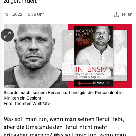
berlin
zu gefährden.
nord
19.1.2022
15:39 Uhr
teilen
wahrheit
verlag
verlag
veranstaltungen
shop
fragen & hilfe
Ricardo macht seinem Herzen Luft und gibt der Personalnot in
Kliniken ein Gesicht
unterstützen
Foto: Thorsten Wulff/dtv
abo
Was soll man tun, wenn man seinen Beruf liebt,
genossenschaft
aber die Umstände den Beruf nicht mehr
ertragbar machen? Was soll man tun, wenn man