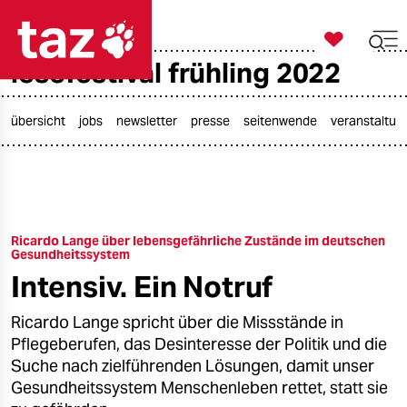

taz zahl ich
lesefestival frühling 2022

taz zahl ich
taz zahl ich
übersicht
jobs
newsletter
presse
seitenwende
veranstaltun
themen
politik
Ricardo Lange über lebensgefährliche Zustände im deutschen
öko
Gesundheitssystem
Intensiv. Ein Notruf
gesellschaft
Ricardo Lange spricht über die Missstände in
kultur
Pflegeberufen, das Desinteresse der Politik und die
Suche nach zielführenden Lösungen, damit unser
sport
Gesundheitssystem Menschenleben rettet, statt sie