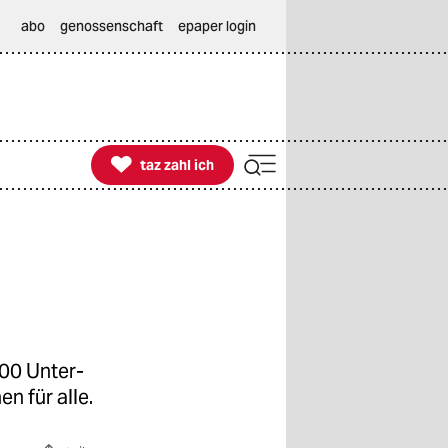
abo
genossenschaft
epaper login

taz zahl ich
taz zahl ich
0 Un­ter­
n für alle.