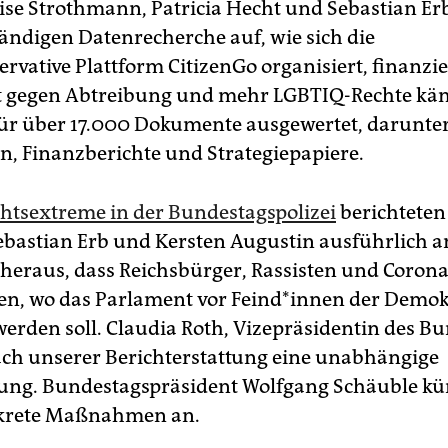
se Strothmann, Patricia Hecht und Sebastian Erb
ändigen Datenrecherche auf, wie sich die
ervative Plattform CitizenGo organisiert, finanzi
 gegen Abtreibung und mehr LGBTIQ-Rechte käm
für über 17.000 Dokumente ausgewertet, darunte
en, Finanzberichte und Strategiepapiere.
htsextreme in der Bundestagspolizei
berichteten
ebastian Erb und Kersten Augustin ausführlich am
 heraus, dass Reichsbürger, Rassisten und Coron
ten, wo das Parlament vor Fein­d*in­nen der Demok
werden soll. Claudia Roth, Vizepräsidentin des B
ach unserer Berichterstattung eine unabhängige
ng. Bundestagspräsident Wolfgang Schäuble kü
nkrete Maßnahmen an.