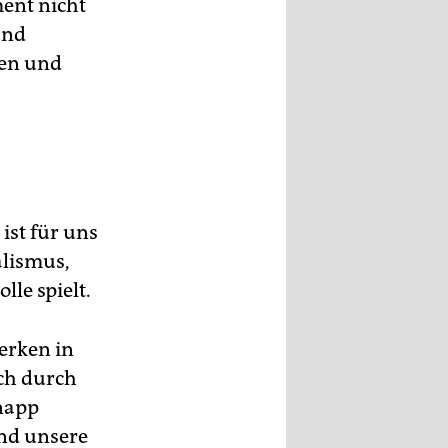
ment nicht
und
nen und
ist für uns
alismus,
le spielt.
erken in
ch durch
knapp
und unsere