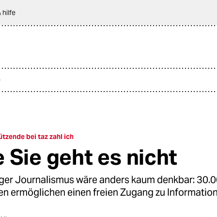
 hilfe
e
tzende bei taz zahl ich
 Sie geht es nicht
er Journalismus wäre anders kaum denkbar: 30.00
n­nen ermöglichen einen freien Zugang zu Informatione