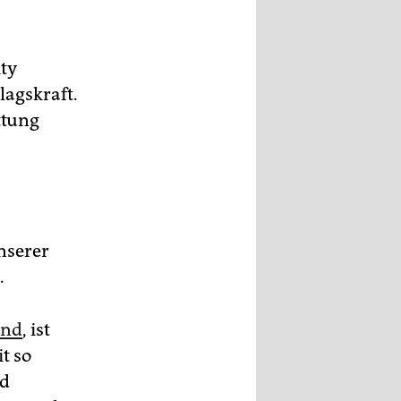
ity
lagskraft.
ttung
nserer
.
and
, ist
t so
d