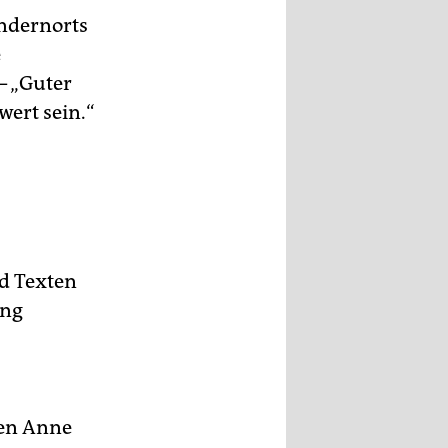
andernorts
e
– „Guter
wert sein.“
d Texten
ung
nen Anne