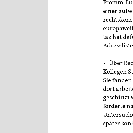
Fromm, Lui
einer aufw
rechtskons
europaweit
taz hat da
Adresslist
• Über
Rec
Kollegen S
Sie fanden
dort arbei
geschützt 
forderte n
Untersuchu
später ko