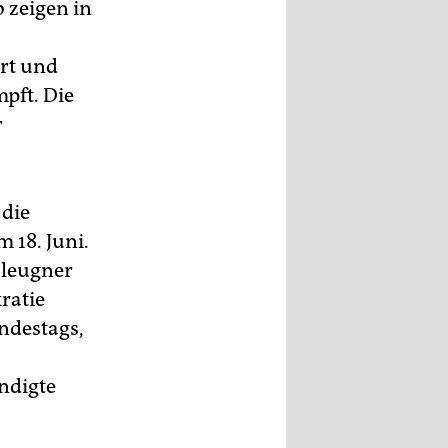
 zeigen in
ert und
pft. Die
r
 die
 18. Juni.
aleugner
ratie
undestags,
ndigte