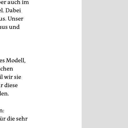
ber auch im
l. Dabei
us. Unser
mus und
hes Modell,
ichen
 wir sie
ür diese
den.
n:
ür die sehr