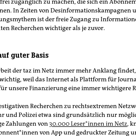
 frei zugänglich zu machen, die sich ein Abonne
nnen. In Zeiten von Desinformationskampagnen 
ngsmythem ist der freie Zugang zu Informatio
ten Recherchen wichtiger als je zuvor.
uf guter Basis
rbeit der taz im Netz immer mehr Anklang findet, 
ichtig, weil das Internet als Plattform für Journ
für unsere Finanzierung eine immer wichtigere Rol
estigativen Recherchen zu rechtsextremen Netzw
 und Polizei etwa sind grundsätzlich nur mögli
ge Zahlungen von
30.000 Le­se­r*in­nen im Netz
, 
n­nen­t*in­nen von App und gedruckter Zeitung 