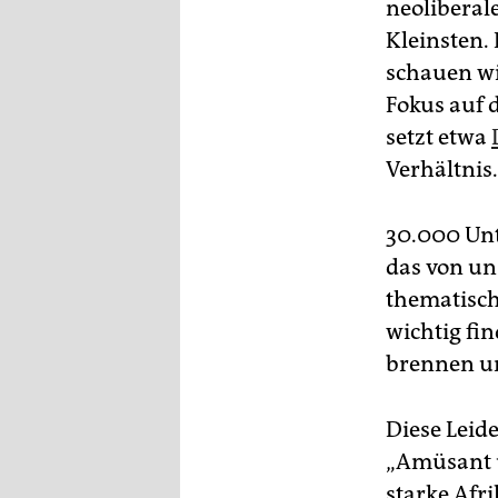
neoliberal
Kleinsten. 
schauen wi
Fokus auf 
setzt etwa
Verhältnis.
30.000 Un­t
das von un
thematisch
wichtig fin
brennen un
Diese Leid
„Amüsant u
starke Afri