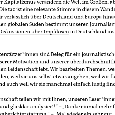
er Kapitalismus verändern die Welt im Großen, a
Die taz ist eine relevante Stimme in diesem Wande
r verlässlich über Deutschland und Europa hina
den globalen Süden bestimmt unseren Journalis
Diskussionen über Impfdosen
in Deutschland ins
er­stüt­ze­r*in­nen sind Beleg für ein journalistisc
serer Motivation und unserer überdurchschnittl
en Leidenschaft lebt. Wir bearbeiten Themen, weil
den, weil sie uns selbst etwas angehen, weil wir f
d auch weil wir sie manchmal einfach lustig fin
enschaft teilen wir mit Ihnen, unseren Leser*inne
nd glasklar analysiert!“ – „Danke einmal mehr f
kaberichterstattung.“ – „Mal wieder ein sehr gut