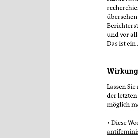
recherchie
übersehen w
Berichters
und vor al
Das ist ei
Wirkungs
Lassen Sie
der letzte
möglich m
• Diese Wo
antifemini