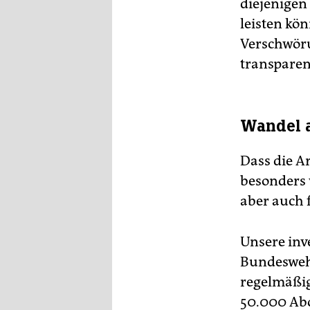
diejenigen
leisten kö
Verschwöru
transparen
Wandel a
Dass die A
besonders w
aber auch 
Unsere inv
Bundeswehr
regelmäßi
50.000 Abo