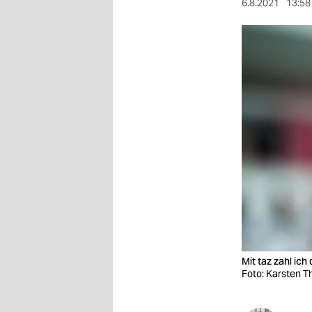
berlin
6.8.2021
13:58
nord
wahrheit
verlag
verlag
veranstaltungen
shop
fragen & hilfe
unterstützen
abo
Mit taz zahl ic
Foto: Karsten Th
genossenschaft