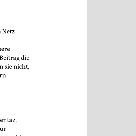
m Netz
sere
Beitrag die
 sie nicht,
ern
er taz,
für