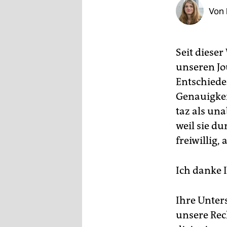
epaper login
Von
Seit dieser
unseren J
Entschiede
Genauigkei
taz als un
weil sie d
freiwillig, 
Ich danke 
Ihre Unters
unsere Rec