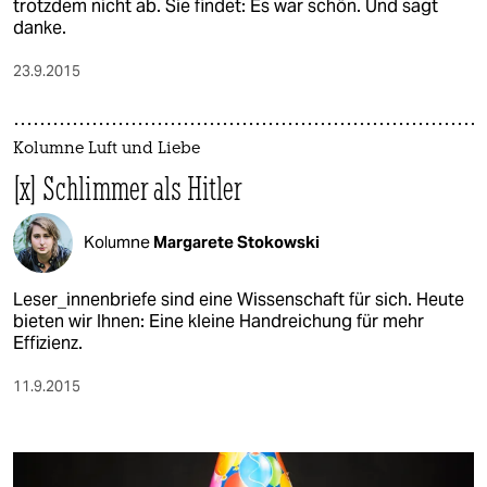
epaper login
trotzdem nicht ab. Sie findet: Es war schön. Und sagt
danke.
23.9.2015
Kolumne Luft und Liebe
[x] Schlimmer als Hitler
Kolumne
Margarete Stokowski
Leser_innenbriefe sind eine Wissenschaft für sich. Heute
bieten wir Ihnen: Eine kleine Handreichung für mehr
Effizienz.
11.9.2015