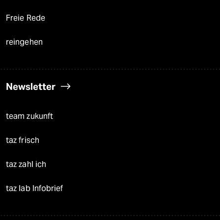
Freie Rede
reingehen
Newsletter
team zukunft
taz frisch
taz zahl ich
taz lab Infobrief