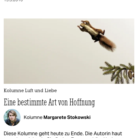
berlin
nord
wahrheit
verlag
verlag
veranstaltungen
shop
fragen & hilfe
Kolumne Luft und Liebe
Eine bestimmte Art von Hoffnung
unterstützen
abo
Kolumne
Margarete Stokowski
genossenschaft
Diese Kolumne geht heute zu Ende. Die Autorin haut