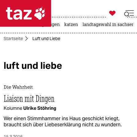

taz zahl ich
ceuta
hitze
bergsteigen
katzen
landtagswahl in sachsen-

taz zahl ich
Startseite
Luft und Liebe
taz zahl ich
themen
luft und liebe
politik
öko
Die Wahrheit
gesellschaft
Liaison mit Dingen
Kolumne
Ulrike Stöhring
kultur
Wer einen Stimmhammer ins Haus geschickt kriegt,
sport
braucht sich über Liebeserklärung nicht zu wundern.
15.3.2016