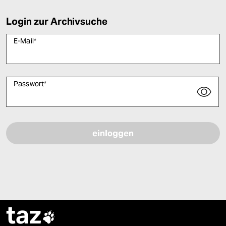
Login zur Archivsuche
E-Mail
*
Passwort
*
Bitte füllen Sie alle Pflichtfelder (*) aus, um fortfahren zu können.
taz
