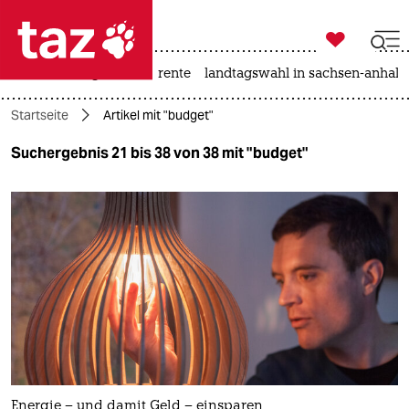

taz zahl ich
hitze
niedrigwasser
rente
landtagswahl in sachsen-anhalt

taz zahl ich
Startseite
Artikel mit "budget"
taz zahl ich
Suchergebnis 21 bis 38 von 38 mit "budget"
themen
politik
öko
gesellschaft
kultur
sport
Energie – und damit Geld – einsparen