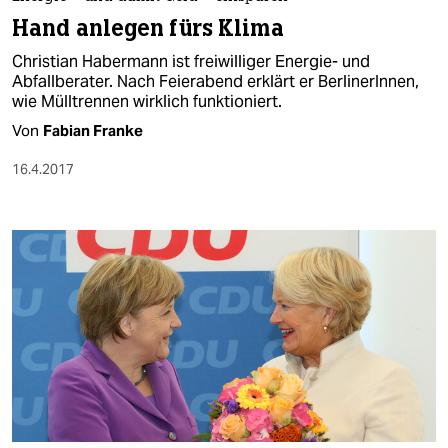
berlin
Hand anlegen fürs Klima
nord
Christian Habermann ist freiwilliger Energie- und
Abfallberater. Nach Feierabend erklärt er BerlinerInnen,
wahrheit
wie Mülltrennen wirklich funktioniert.
Von
Fabian Franke
verlag
16.4.2017
verlag
veranstaltungen
shop
fragen & hilfe
unterstützen
abo
genossenschaft