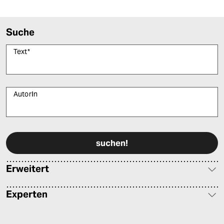
Suche
Text
*
AutorIn
Bitte füllen Sie alle Pflichtfelder (*) aus, um fortfahren zu können.
Erweitert
Experten