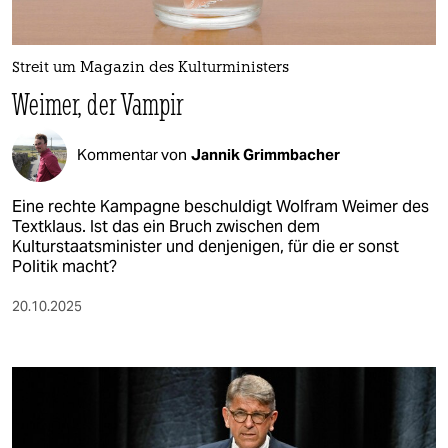
berlin
nord
Streit um Magazin des Kulturministers
wahrheit
Weimer, der Vampir
verlag
Kommentar von
Jannik Grimmbacher
verlag
Eine rechte Kampagne beschuldigt Wolfram Weimer des
veranstaltungen
Textklaus. Ist das ein Bruch zwischen dem
Kulturstaatsminister und denjenigen, für die er sonst
shop
Politik macht?
fragen & hilfe
20.10.2025
unterstützen
abo
genossenschaft