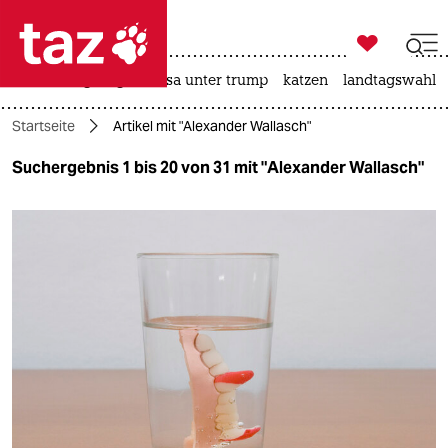

taz zahl ich
hitze
bergsteigen
usa unter trump
katzen
landtagswahl i

taz zahl ich
Startseite
Artikel mit "Alexander Wallasch"
taz zahl ich
Suchergebnis 1 bis 20 von 31 mit "Alexander Wallasch"
themen
politik
öko
gesellschaft
kultur
sport