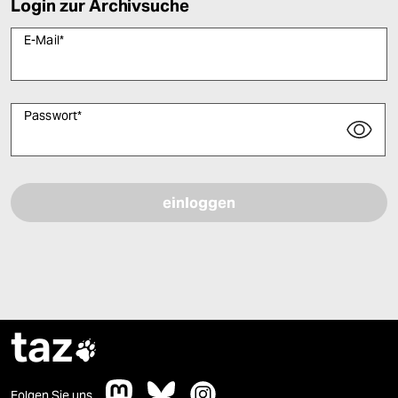
Login zur Archivsuche
E-Mail
*
Passwort
*
Bitte füllen Sie alle Pflichtfelder (*) aus, um fortfahren zu können.
taz

Folgen Sie uns