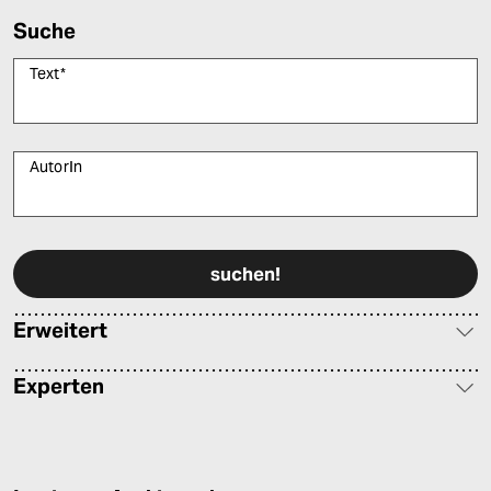
Suche
Text
*
AutorIn
Bitte füllen Sie alle Pflichtfelder (*) aus, um fortfahren zu können.
Erweitert
Experten