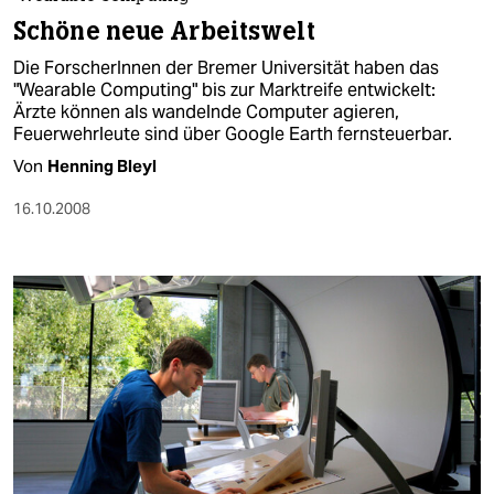
berlin
Schöne neue Arbeitswelt
nord
Die ForscherInnen der Bremer Universität haben das
"Wearable Computing" bis zur Marktreife entwickelt:
wahrheit
Ärzte können als wandelnde Computer agieren,
Feuerwehrleute sind über Google Earth fernsteuerbar.
verlag
Von
Henning Bleyl
verlag
16.10.2008
veranstaltungen
shop
fragen & hilfe
unterstützen
abo
genossenschaft