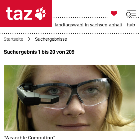

taz zahl ich
niedrigwasser
rente
landtagswahl in sachsen-anhalt
hybri

taz zahl ich
Startseite
Suchergebnisse
taz zahl ich
Suchergebnis 1 bis 20 von 209
themen
politik
öko
gesellschaft
kultur
sport
"Wearable Computing"