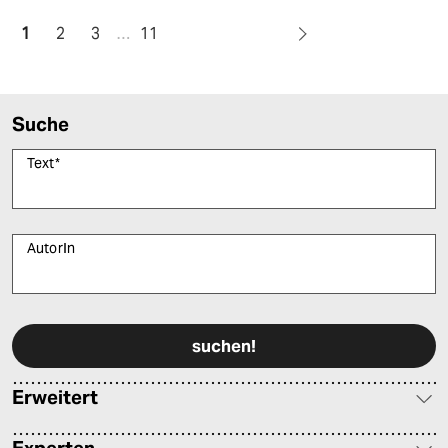
1
2
3
…
11
Suche
Text
*
AutorIn
Bitte füllen Sie alle Pflichtfelder (*) aus, um fortfahren zu können.
Erweitert
Experten