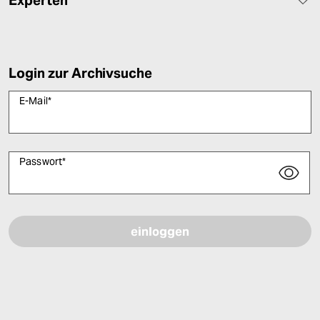
Login zur Archivsuche
E-Mail
*
Passwort
*
Bitte füllen Sie alle Pflichtfelder (*) aus, um fortfahren zu können.