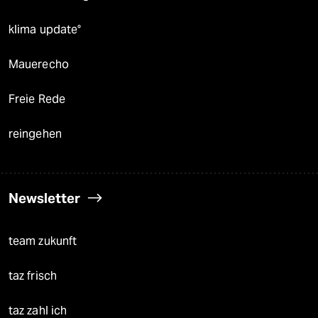
klima update°
Mauerecho
Freie Rede
reingehen
Newsletter
team zukunft
taz frisch
taz zahl ich