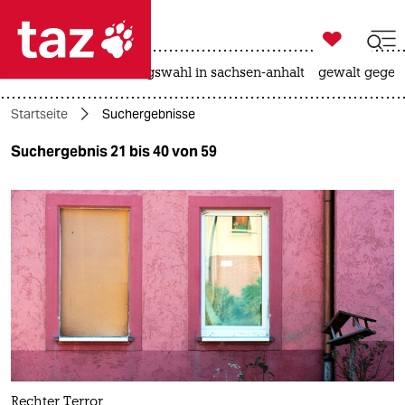

taz zahl ich
hitze
surfen
landtagswahl in sachsen-anhalt
gewalt gegen

taz zahl ich
Startseite
Suchergebnisse
taz zahl ich
Suchergebnis 21 bis 40 von 59
themen
politik
öko
gesellschaft
kultur
sport
Rechter Terror