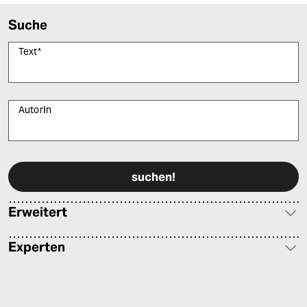
Suche
Text
*
AutorIn
Bitte füllen Sie alle Pflichtfelder (*) aus, um fortfahren zu können.
Erweitert
Experten