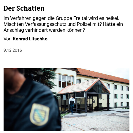
berlin
Der Schatten
nord
Im Verfahren gegen die Gruppe Freital wird es heikel.
Mischten Verfassungsschutz und Polizei mit? Hätte ein
wahrheit
Anschlag verhindert werden können?
Von
Konrad Litschko
verlag
9.12.2016
verlag
veranstaltungen
shop
fragen & hilfe
unterstützen
abo
genossenschaft