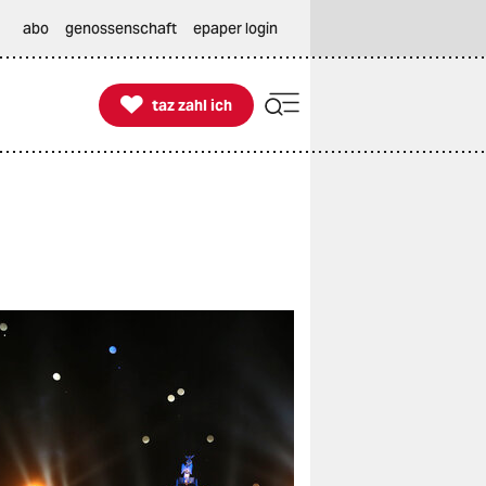
abo
genossenschaft
epaper login

taz zahl ich
taz zahl ich