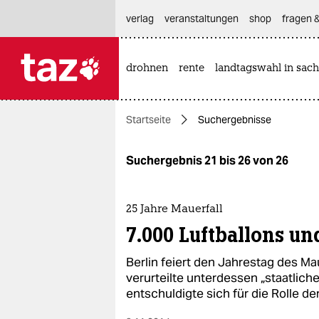
hautnavigation anspringen
hauptinhalt anspringen
footer anspringen
verlag
veranstaltungen
shop
fragen &
drohnen
rente
landtagswahl in sach

taz zahl ich
taz zahl ich
Startseite
Suchergebnisse
themen
politik
Suchergebnis 21 bis 26 von 26
öko
25 Jahre Mauerfall
gesellschaft
7.000 Luftballons un
kultur
Berlin feiert den Jahrestag des Ma
verurteilte unterdessen „staatlich
sport
entschuldigte sich für die Rolle de