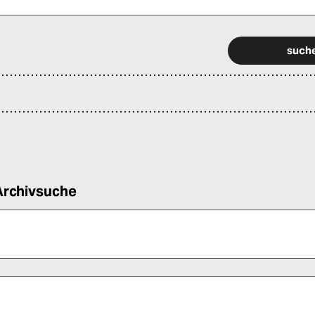
 alle Pflichtfelder (*) aus, um fortfahren zu können.
Archivsuche