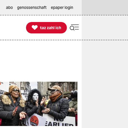
abo
genossenschaft
epaper login

taz zahl ich
taz zahl ich