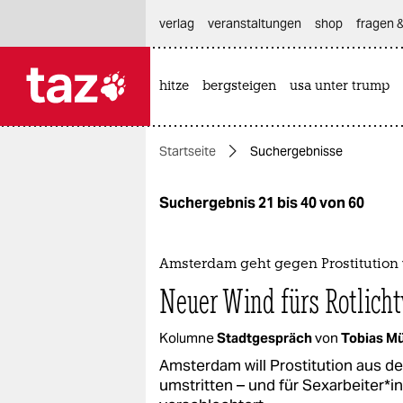
hautnavigation anspringen
hauptinhalt anspringen
footer anspringen
verlag
veranstaltungen
shop
fragen &
hitze
bergsteigen
usa unter trump

taz zahl ich
taz zahl ich
Startseite
Suchergebnisse
themen
politik
Suchergebnis 21 bis 40 von 60
öko
Amsterdam geht gegen Prostitution 
gesellschaft
Neuer Wind fürs Rotlicht
kultur
Kolumne
Stadtgespräch
von
Tobias Mü
sport
Amsterdam will Prostitution aus d
umstritten – und für Sex­ar­bei­te­r*i