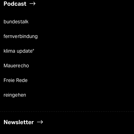
Podcast
bundestalk
fernverbindung
klima update°
Mauerecho
Freie Rede
reingehen
Newsletter