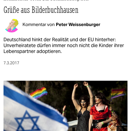
berlin
Grüße aus Bilderbuchhausen
nord
Kommentar von
Peter Weissenburger
wahrheit
verlag
Deutschland hinkt der Realität und der EU hinterher:
Unverheiratete dürfen immer noch nicht die Kinder ihrer
Lebenspartner adoptieren.
verlag
veranstaltungen
7.3.2017
shop
fragen & hilfe
unterstützen
abo
genossenschaft