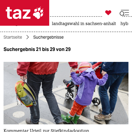

taz zahl ich
niedrigwasser
rente
landtagswahl in sachsen-anhalt
hybri

taz zahl ich
Startseite
Suchergebnisse
taz zahl ich
Suchergebnis 21 bis 29 von 29
themen
politik
öko
gesellschaft
kultur
sport
Kommentar Urteil zur Stiefkindadoption