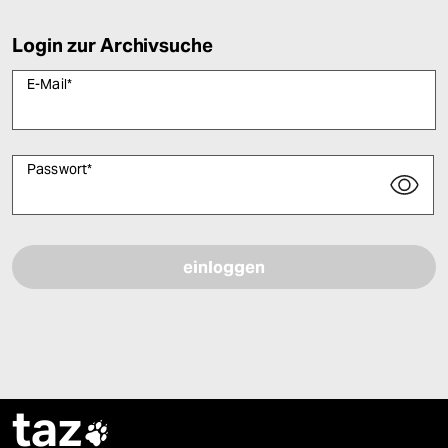
Login zur Archivsuche
E-Mail
*
Passwort
*
Bitte füllen Sie alle Pflichtfelder (*) aus, um fortfahren zu können.
taz
