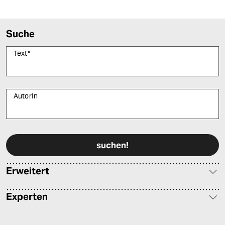
Suche
Text
*
AutorIn
Bitte füllen Sie alle Pflichtfelder (*) aus, um fortfahren zu können.
Erweitert
Experten