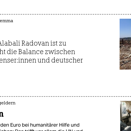
ilemma
labali Radovan ist zu
cht die Balance zwischen
­nen­se­r:in­nen und deutscher
geldern
n
iarden Euro bei humanitärer Hilfe und