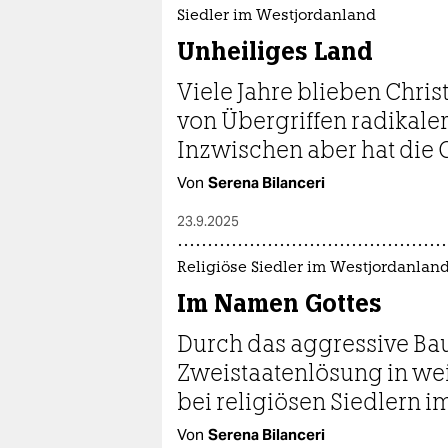
epaper login
Siedler im Westjordanland
Unheiliges Land
Viele Jahre blieben Chris
von Übergriffen radikaler
Inzwischen aber hat die G
Von
Serena Bilanceri
23.9.2025
Religiöse Siedler im Westjordanlan
Im Namen Gottes
Durch das aggressive Bau
Zweistaatenlösung in wei
bei religiösen Siedlern 
Von
Serena Bilanceri