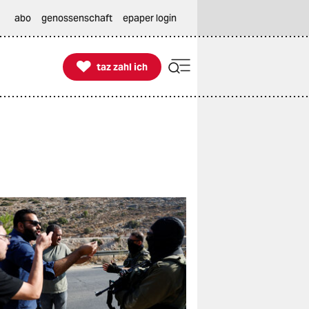
abo
genossenschaft
epaper login

taz zahl ich
taz zahl ich