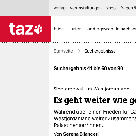
hautnavigation anspringen
hauptinhalt anspringen
footer anspringen
verlag
veranstaltungen
shop
fragen &
hitze
surfen
landtagswahl in sachse

taz zahl ich
taz zahl ich
Startseite
Suchergebnisse
themen
politik
Suchergebnis 41 bis 60 von 90
öko
Siedlergewalt im Westjordanland
gesellschaft
Es geht weiter wie 
kultur
Während über einen Frieden für Gaz
Westjordanland weiter Zusammenstö
sport
Palästinenser*innen.
Von
Serena Bilanceri