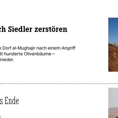
h Siedler zerstören
 Dorf al-Mughajir nach einem Angriff
eißt hunderte Olivenbäume –
nieder.
as Ende
s