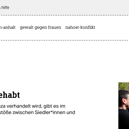
 hilfe
n-anhalt
gewalt gegen frauen
nahost-konflikt
gehabt
a verhandelt wird, gibt es im
ße zwischen Sied­le­r*in­nen und