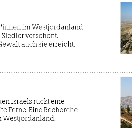
­t*in­nen im Westjordanland
 Siedler verschont.
ewalt auch sie erreicht.
d
en Israels rückt eine
te Ferne. Eine Recherche
im Westjordanland.