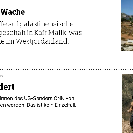
t Wache
ffe auf palästinensische
geschah in Kafr Malik, was
che im Westjordanland.
an
dert
­t*in­nen des US-Senders CNN von
n worden. Das ist kein Einzelfall.