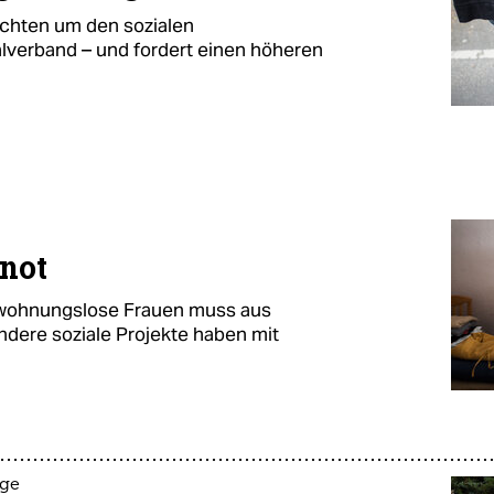
rchten um den sozialen
lverband – und fordert einen höheren
mnot
ür wohnungslose Frauen muss aus
dere soziale Projekte haben mit
age