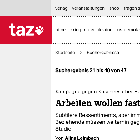
hautnavigation anspringen
hauptinhalt anspringen
footer anspringen
verlag
veranstaltungen
shop
fragen &
hitze
krieg in der ukraine
us-demokr

taz zahl ich
taz zahl ich
Startseite
Suchergebnisse
themen
politik
Suchergebnis 21 bis 40 von 47
öko
Kampagne gegen Klischees über Ha
gesellschaft
Arbeiten wollen fast
kultur
Subtilere Ressentiments, aber imm
Beziehende müssen weiterhin gege
sport
Studie.
Von
Alina Leimbach