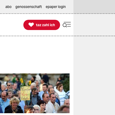
abo
genossenschaft
epaper login

taz zahl ich
taz zahl ich