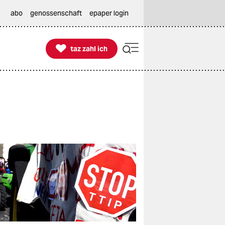
abo
genossenschaft
epaper login

taz zahl ich
taz zahl ich