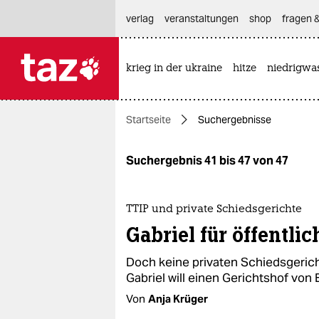
hautnavigation anspringen
hauptinhalt anspringen
footer anspringen
verlag
veranstaltungen
shop
fragen &
krieg in der ukraine
hitze
niedrigwa

taz zahl ich
taz zahl ich
Startseite
Suchergebnisse
themen
politik
Suchergebnis 41 bis 47 von 47
öko
TTIP und private Schiedsgerichte
gesellschaft
Gabriel für öffentli
kultur
Doch keine privaten Schiedsgerich
Gabriel will einen Gerichtshof von
sport
Von
Anja Krüger