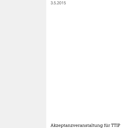
berlin
3.5.2015
nord
wahrheit
verlag
verlag
veranstaltungen
shop
fragen & hilfe
unterstützen
abo
genossenschaft
Akzeptanzveranstaltung für TTIP