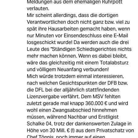
Meldungen aus dem ehemaligen Ruhrpott
verlauten.
Mir scheint allerdings, dass die dortigen
Verantwortlichen doch nicht ganz bzw. viel zu
spät ihre Hausarbeiten gemacht haben, wenn
nur Minuten vor Einsendeschluss eine E-Mail
losgeschickt wurde! Da werden auch die drei
Leute des "Ständigen Schiedsgerichtes nichts
mehr machen können. Wenn es dabei bleibt,
wäre das gleichzeitig mit einem Totalabsturz
und völligem Neuanfang verbunden!
Mich würde trotzdem einmal interessieren,
nach welchen Gesichtspunkten der DFB bzw.
die DFL bei der alljährlich stattfindenden
Lizenzvergabe verfährt. Dem MSV fehlten
zuletzt gerade mal knapp 360.000 € und wird
wohl einen Zwangsabschied hinnehmen
müssen, während Nachbar und Erstligist
Schalke 04, trotz der dankenswerten Zulage in
Höhe von 30 Mill. € (!) aus dem Privatschatz von
Chef Tönnis, noch immer auf einen