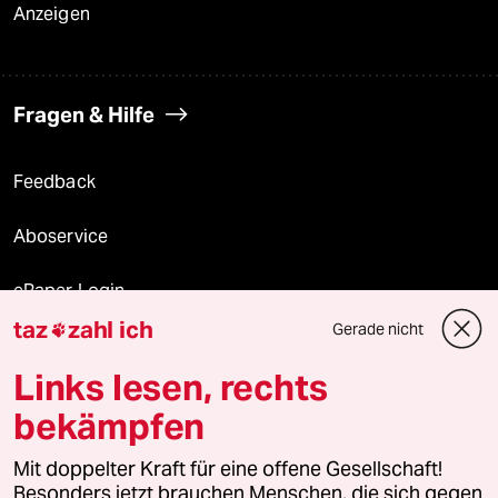
Anzeigen
Fragen & Hilfe
Feedback
Aboservice
ePaper Login
taz
zahl ich
Gerade nicht

Downloads für Abonnierende
Links lesen, rechts
bekämpfen
© 2026 taz Verlags und Vertriebs GmbH
Alle Rechte vorbehalten. Bei rechtlichen Fragen oder für Genehmigungen
Mit doppelter Kraft für eine offene Gesellschaft!
wenden Sie sich bitte an
lizenzen@taz.de
Besonders jetzt brauchen Menschen, die sich gegen