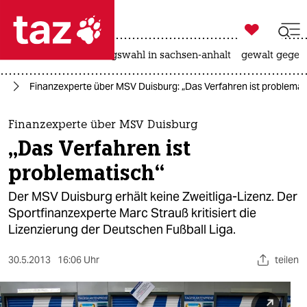

taz zahl ich
hitze
surfen
landtagswahl in sachsen-anhalt
gewalt gegen

taz zahl ich
rt
Finanzexperte über MSV Duisburg: „Das Verfahren ist problemat
taz zahl ich
themen
Finanzexperte über MSV Duisburg
„Das Verfahren ist
politik
problematisch“
öko
Der MSV Duisburg erhält keine Zweitliga-Lizenz. Der
Sportfinanzexperte Marc Strauß kritisiert die
gesellschaft
Lizenzierung der Deutschen Fußball Liga.
kultur
30.5.2013
16:06 Uhr
teilen
sport