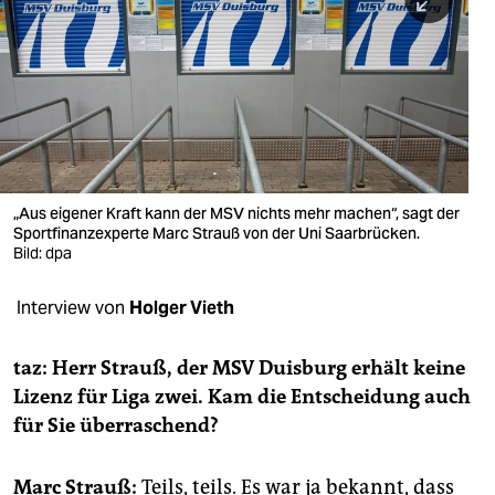
berlin
nord
wahrheit
verlag
verlag
„Aus eigener Kraft kann der MSV nichts mehr machen“, sagt der
Sportfinanzexperte Marc Strauß von der Uni Saarbrücken.
veranstaltungen
Bild: dpa
shop
Interview von
Holger Vieth
fragen & hilfe
unterstützen
taz: Herr Strauß, der MSV Duisburg erhält keine
Lizenz für Liga zwei. Kam die Entscheidung auch
abo
für Sie überraschend?
genossenschaft
Marc Strauß:
Teils, teils. Es war ja bekannt, dass