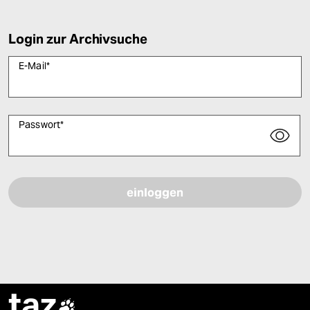
Login zur Archivsuche
E-Mail
*
Passwort
*
Bitte füllen Sie alle Pflichtfelder (*) aus, um fortfahren zu können.
taz
