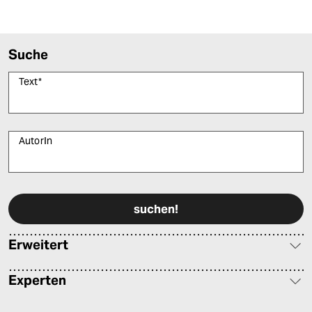
Suche
Text
*
AutorIn
Bitte füllen Sie alle Pflichtfelder (*) aus, um fortfahren zu können.
Erweitert
Experten