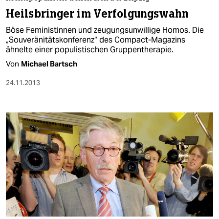
berlin
Heilsbringer im Verfolgungswahn
nord
Böse Feministinnen und zeugungsunwillige Homos. Die
„Souveränitätskonferenz“ des Compact-Magazins
wahrheit
ähnelte einer populistischen Gruppentherapie.
Von
Michael Bartsch
verlag
24.11.2013
verlag
veranstaltungen
shop
fragen & hilfe
unterstützen
abo
genossenschaft