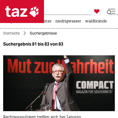

taz zahl ich
krieg in der ukraine
hitze
niedrigwasser
waldbrände

taz zahl ich
Startseite
Suchergebnisse
taz zahl ich
Suchergebnis 81 bis 83 von 83
themen
politik
öko
gesellschaft
kultur
sport
Rechtspopulisten treffen sich bei Leipzig