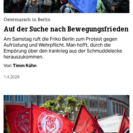
berlin
nord
Ostermarsch in Berlin
wahrheit
Auf der Suche nach Bewegungsfrieden
Am Samstag ruft die Friko Berlin zum Protest gegen
verlag
Aufrüstung und Wehrpflicht. Man hofft, durch die
Empörung über den Irankrieg aus der Schmuddelecke
verlag
herauszukommen.
veranstaltungen
Von
Timm Kühn
shop
1.4.2026
fragen & hilfe
unterstützen
abo
genossenschaft