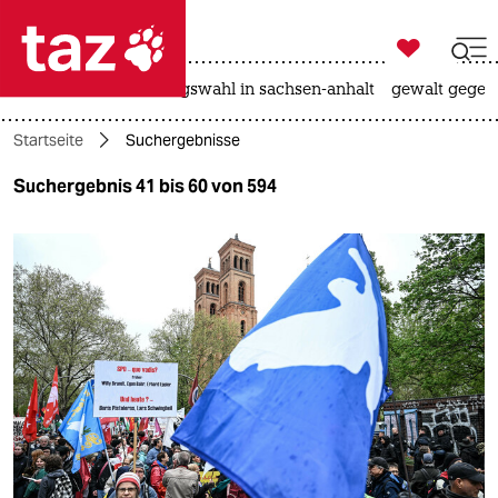

taz zahl ich
hitze
surfen
landtagswahl in sachsen-anhalt
gewalt gegen

taz zahl ich
Startseite
Suchergebnisse
taz zahl ich
Suchergebnis 41 bis 60 von 594
themen
politik
öko
gesellschaft
kultur
sport