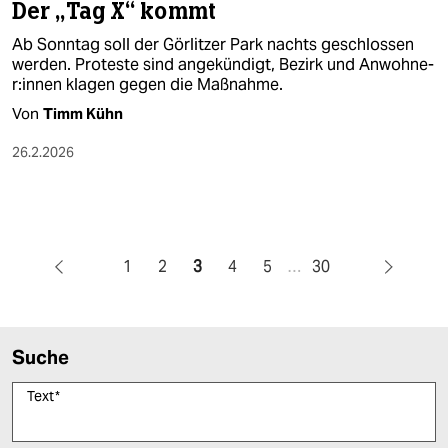
Der „Tag X“ kommt
Ab Sonntag soll der Görlitzer Park nachts geschlossen
werden. Proteste sind angekündigt, Bezirk und An­woh­ne­
r:in­nen klagen gegen die Maßnahme.
Von
Timm Kühn
26.2.2026
1
2
3
4
5
…
30
Suche
Text
*