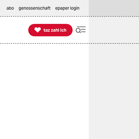
abo
genossenschaft
epaper login

taz zahl ich
taz zahl ich