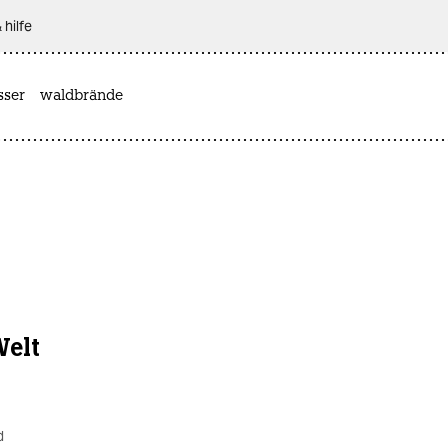
 hilfe
sser
waldbrände
Welt
d