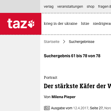
hautnavigation anspringen
hauptinhalt anspringen
footer anspringen
verlag
veranstaltungen
shop
fragen &
krieg in der ukraine
hitze
niedrigwa

taz zahl ich
taz zahl ich
Startseite
Suchergebnisse
themen
politik
Suchergebnis 61 bis 78 von 78
öko
gesellschaft
Portrait
Der stärkste Käfer der 
kultur
Von
Milena Pieper
sport
Ausgabe vom
12.4.2017
,
Seite 27,
Nor