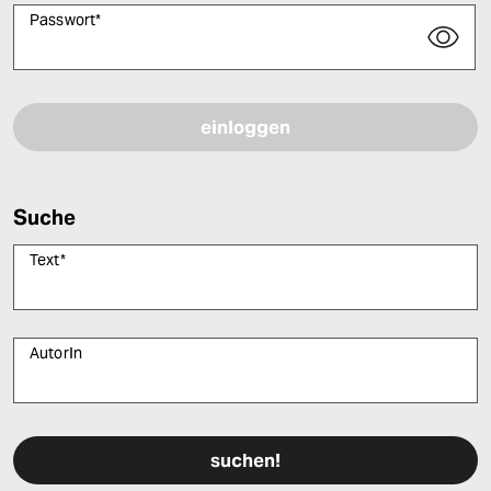
Passwort
*
Bitte füllen Sie alle Pflichtfelder (*) aus, um fortfahren zu können.
Suche
Text
*
AutorIn
Bitte füllen Sie alle Pflichtfelder (*) aus, um fortfahren zu können.