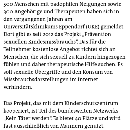
berlin
500 Menschen mit pädophilen Neigungen sowie
300 Angehörige und Therapeuten haben sich in
nord
den vergangenen Jahren am
wahrheit
Universitätsklinikums Eppendorf (UKE) gemeldet.
Dort gibt es seit 2012 das Projekt „Prävention
verlag
sexuellen Kindesmissbrauchs“. Das für die
Teilnehmer kostenlose Angebot richtet sich an
verlag
Menschen, die sich sexuell zu Kindern hingezogen
veranstaltungen
fühlen und daher therapeutische Hilfe suchen. Es
soll sexuelle Übergriffe und den Konsum von
shop
Missbrauchsdarstellungen im Internet
fragen & hilfe
verhindern.
unterstützen
Das Projekt, das mit dem Kinderschutzzentrum
abo
kooperiert, ist Teil des bundesweiten Netzwerks
„Kein Täter werden“. Es bietet 40 Plätze und wird
genossenschaft
fast ausschließlich von Männern genutzt.