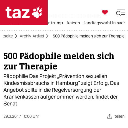

taz zahl ich
bergsteigen
usa unter trump
katzen
landtagswahl in sachs

taz zahl ich
artseite
Archiv-Artikel
500 Pädophile melden sich zur Therapie
taz zahl ich
themen
500 Pädophile melden sich
zur Therapie
politik
Pädophilie Das Projekt „Prävention sexuellen
öko
Kindesmissbrauchs in Hamburg“ zeigt Erfolg. Das
Angebot sollte in die Regelversorgung der
gesellschaft
Krankenkassen aufgenommen werden, findet der
kultur
Senat
sport
29.3.2017
0:00 Uhr
teilen