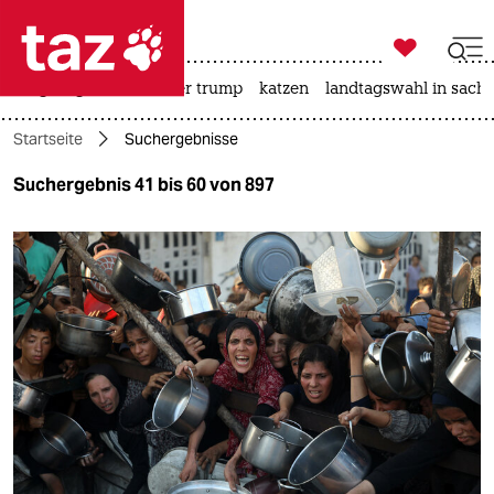

taz zahl ich
bergsteigen
usa unter trump
katzen
landtagswahl in sachs

taz zahl ich
Startseite
Suchergebnisse
taz zahl ich
Suchergebnis 41 bis 60 von 897
themen
politik
öko
gesellschaft
kultur
sport