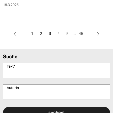
19.3.2025
1
2
3
4
5
…
45
Suche
Text
*
AutorIn
Bitte füllen Sie alle Pflichtfelder (*) aus, um fortfahren zu können.