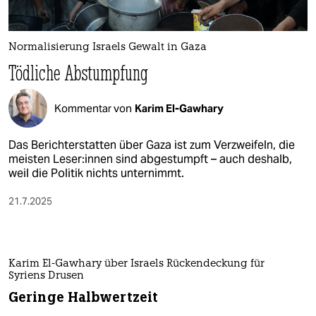
berlin
nord
Normalisierung Israels Gewalt in Gaza
wahrheit
Tödliche Abstumpfung
verlag
Kommentar von
Karim El-Gawhary
verlag
Das Berichterstatten über Gaza ist zum Verzweifeln, die
veranstaltungen
meisten Le­se­r:in­nen sind abgestumpft – auch deshalb,
weil die Politik nichts unternimmt.
shop
21.7.2025
fragen & hilfe
unterstützen
abo
Karim El-Gawhary über Israels Rückendeckung für
Syriens Drusen
genossenschaft
Geringe Halbwertzeit