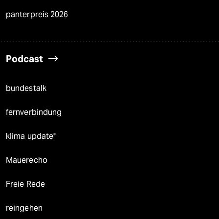
panterpreis 2026
Podcast
bundestalk
fernverbindung
klima update°
Mauerecho
Freie Rede
reingehen