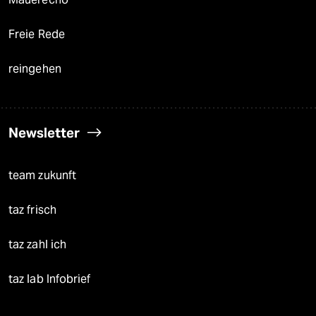
Freie Rede
reingehen
Newsletter
team zukunft
taz frisch
taz zahl ich
taz lab Infobrief