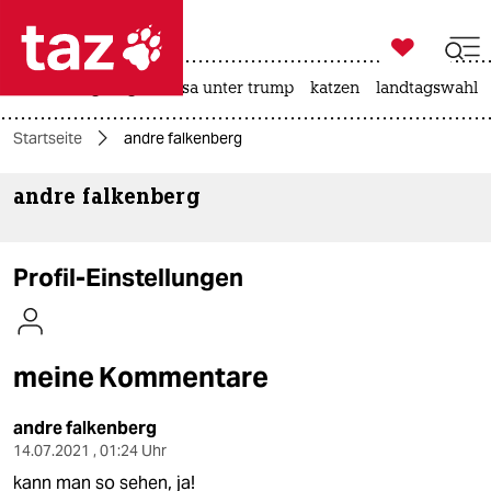

taz zahl ich
hitze
bergsteigen
usa unter trump
katzen
landtagswahl i

taz zahl ich
Startseite
andre falkenberg
taz zahl ich
andre falkenberg
themen
politik
Profil-Einstellungen
öko
gesellschaft
meine Kommentare
kultur
andre falkenberg
sport
14.07.2021 , 01:24 Uhr
kann man so sehen, ja!