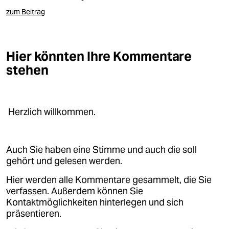
berlin
zum Beitrag
nord
wahrheit
Hier könnten Ihre Kommentare
stehen
verlag
verlag
veranstaltungen
Herzlich willkommen.
shop
Auch Sie haben eine Stimme und auch die soll
fragen & hilfe
gehört und gelesen werden.
unterstützen
Hier werden alle Kommentare gesammelt, die Sie
verfassen. Außerdem können Sie
abo
Kontaktmöglichkeiten hinterlegen und sich
genossenschaft
präsentieren.