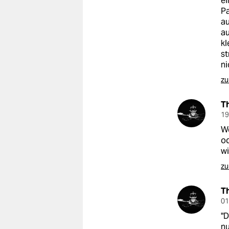
ei
Pa
au
au
kl
st
ni
zu
T
19
W
od
w
zu
T
01
"D
nu