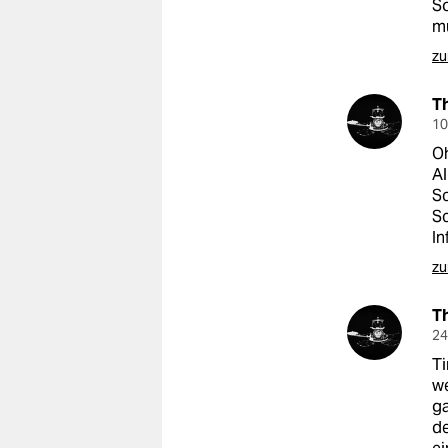
So
mu
zu
T
10
Oh
Al
Sc
Sc
In
zu
T
24
Ti
we
ga
de