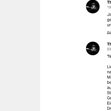
T
19
Ja
ge
un
zu
T
03
"N
Li
na
Ma
be
au
St
Ge
Ei
Dr