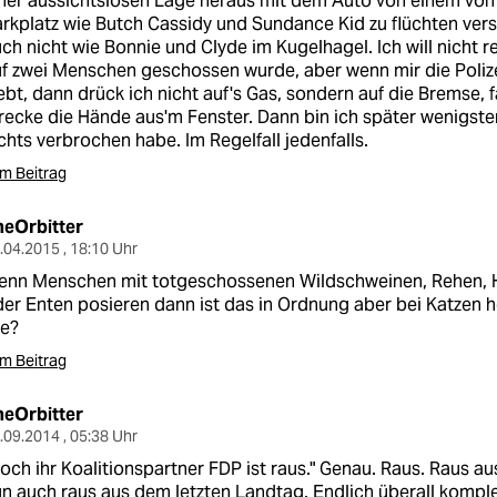
ner aussichtslosen Lage heraus mit dem Auto von einem von 
rkplatz wie Butch Cassidy und Sundance Kid zu flüchten ver
ch nicht wie Bonnie und Clyde im Kugelhagel. Ich will nicht r
f zwei Menschen geschossen wurde, aber wenn mir die Poliz
ebt, dann drück ich nicht auf's Gas, sondern auf die Bremse, f
recke die Hände aus'm Fenster. Dann bin ich später wenigste
chts verbrochen habe. Im Regelfall jedenfalls.
m Beitrag
heOrbitter
.04.2015 , 18:10 Uhr
enn Menschen mit totgeschossenen Wildschweinen, Rehen, 
er Enten posieren dann ist das in Ordnung aber bei Katzen h
ie?
m Beitrag
heOrbitter
.09.2014 , 05:38 Uhr
och ihr Koalitionspartner FDP ist raus." Genau. Raus. Raus 
n auch raus aus dem letzten Landtag. Endlich überall komplet