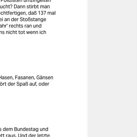
Polizisten umzingelten
sucht? Dann stirbt man
echtfertigen, daß 137 mal
ei an der Stoßstange
ahr' rechts ran und
ns nicht tot wenn ich
Hasen, Fasanen, Gänsen
ört der Spaß auf, oder
aus dem Bundestag und
t raus. Und der letzte