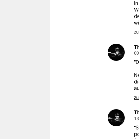
in
We
de
wi
zu
T
09
"D
Ne
di
au
zu
T
13
"S
po