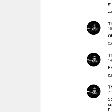
ma
zu
T
15
Oh
zu
T
14
R
zu
T
21
Sc
sc
Po