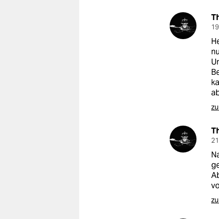
epaper login
T
19
He
nu
Un
Be
ka
ab
zu
T
21
Na
ge
Ab
vo
zu