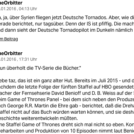
heOrbitter
.01.2016 , 04:13 Uhr
, ja, über Syrien fliegen jetzt Deutsche Tornados. Aber, wie 
rade berichtet, nur tagsüber. Denn der IS ist pfiffig. Die ma
d dann sieht der Deutsche Tornadopilot im Dunkeln nämlich 
m Beitrag
heOrbitter
.01.2016 , 17:31 Uhr
un überholt die TV-Serie die Bücher."
ebe taz, das ist ein ganz alter Hut. Bereits im Juli 2015 - un
chdem die letzte Folge der fünften Staffel auf HBO gesendet
cher der Fernsehserie David Benioff und D. B. Weiss auf de
im Game of Thrones Panel - bei dem sich neben den Produze
ch George R.R. Martin die Ehre gab - berichtet, daß die Dreh
affel nicht auf das Buch würden warten können, und sie desh
schichte weiterentwickeln müßten.
ne Staffel Game of Thrones dreht sich mal nicht so eben. Ko
eharbeiten und Produktion von 10 Episoden nimmt laut Beni