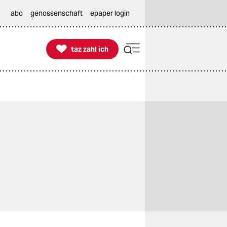
abo
genossenschaft
epaper login

taz zahl ich
taz zahl ich