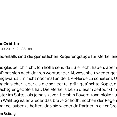
heOrbitter
.09.2017 , 21:36 Uhr
edenfalls sind die gemütlichen Regierungstage für Merkel end
s glaube ich nicht. Ich hoffe sehr, daß Sie recht haben, aber 
DP hat sich nach Jahren wohtuender Abwesenheit wieder ge
ngewanzt um nicht nochmal an der 5%-Hürde zu scheitern. U
gela sicher lieber als die schlechte, grün getünchte Kopie, di
chtgier geopfert hat. Die Merkel sitzt zu diesem Zeitpunkt
ster im Sattel, als jemals zuvor. Horst in Bayern kann blöken un
 Wahltag ist er wieder das brave Schoßhündchen der Regent
ance, außer zu hoffen, daß sie wieder Jr-Partner in einer Gr
m Beitrag