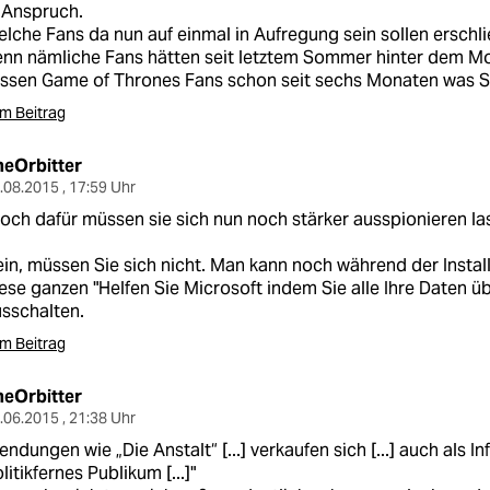
 Anspruch.
lche Fans da nun auf einmal in Aufregung sein sollen erschließ
nn nämliche Fans hätten seit letztem Sommer hinter dem Mo
ssen Game of Thrones Fans schon seit sechs Monaten was Sa
m Beitrag
heOrbitter
.08.2015 , 17:59 Uhr
och dafür müssen sie sich nun noch stärker ausspionieren la
in, müssen Sie sich nicht. Man kann noch während der Insta
ese ganzen "Helfen Sie Microsoft indem Sie alle Ihre Daten ü
sschalten.
m Beitrag
heOrbitter
.06.2015 , 21:38 Uhr
endungen wie „Die Anstalt“ [...] verkaufen sich [...] auch als I
litikfernes Publikum [...]"