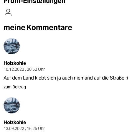
Profil-Einstellungen
berlin
nord
meine Kommentare
wahrheit
verlag
verlag
Holzkohle
veranstaltungen
10.12.2022 , 20:52 Uhr
shop
Auf dem Land klebt sich ja auch niemand auf die Straße :)
fragen & hilfe
zum Beitrag
unterstützen
abo
genossenschaft
Holzkohle
13.09.2022 , 16:25 Uhr