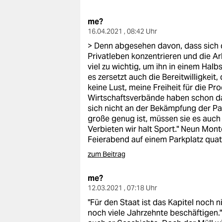
berlin
me?
nord
16.04.2021 , 08:42 Uhr
wahrheit
> Denn abgesehen davon, dass sich 
Privatleben konzentrieren und die A
verlag
viel zu wichtig, um ihn in einem Halb
es zersetzt auch die Bereitwilligkeit
verlag
keine Lust, meine Freiheit für die P
Wirtschaftsverbände haben schon da
veranstaltungen
sich nicht an der Bekämpfung der Pa
große genug ist, müssen sie es auch 
shop
Verbieten wir halt Sport." Neun Mont
Feierabend auf einem Parkplatz quat
fragen & hilfe
zum Beitrag
unterstützen
me?
abo
12.03.2021 , 07:18 Uhr
"Für den Staat ist das Kapitel noch
genossenschaft
noch viele Jahrzehnte beschäftigen.