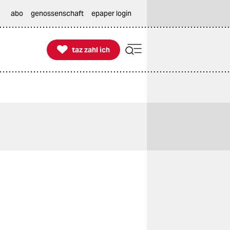
abo
genossenschaft
epaper login

taz zahl ich
taz zahl ich