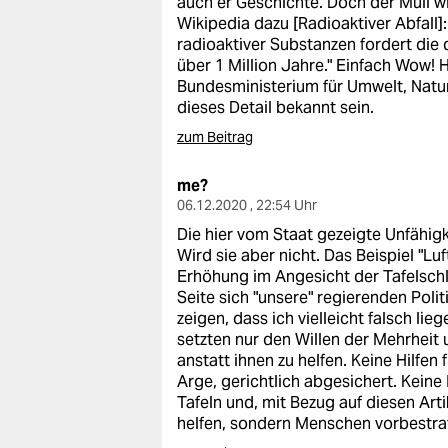
auch er Geschichte. Doch der Müll wi
epaper login
Wikipedia dazu [Radioaktiver Abfall]
radioaktiver Substanzen fordert di
über 1 Million Jahre." Einfach Wow! H
Bundesministerium für Umwelt, Natur
dieses Detail bekannt sein.
zum Beitrag
me?
06.12.2020 , 22:54 Uhr
Die hier vom Staat gezeigte Unfähigk
Wird sie aber nicht. Das Beispiel "Lu
Erhöhung im Angesicht der Tafelschl
Seite sich "unsere" regierenden Poli
zeigen, dass ich vielleicht falsch lieg
setzten nur den Willen der Mehrheit
anstatt ihnen zu helfen. Keine Hilfen
Arge, gerichtlich abgesichert. Keine
Tafeln und, mit Bezug auf diesen Artik
helfen, sondern Menschen vorbestraft