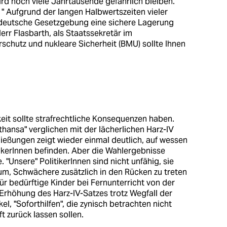
rd noch viele Jahrtausende gefährlich bleiben.
: " Aufgrund der langen Halbwertszeiten vieler
e deutsche Gesetzgebung eine sichere Lagerung
err Flasbarth, als Staatssekretär im
schutz und nukleare Sicherheit (BMU) sollte Ihnen
eit sollte strafrechtliche Konsequenzen haben.
fthansa" verglichen mit der lächerlichen Harz-IV
ießungen zeigt wieder einmal deutlich, auf wessen
tikerInnen befinden. Aber die Wahlergebnisse
e. "Unsere" PolitikerInnen sind nicht unfähig, sie
 um, Schwächere zusätzlich in den Rücken zu treten
 für bedürftige Kinder bei Fernunterricht von der
 Erhöhung des Harz-IV-Satzes trotz Wegfall der
el, "Soforthilfen", die zynisch betrachten nicht
 zurück lassen sollen.