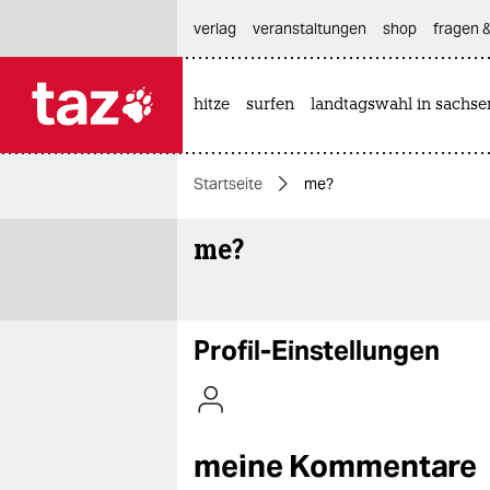
hautnavigation anspringen
hauptinhalt anspringen
footer anspringen
verlag
veranstaltungen
shop
fragen &
hitze
surfen
landtagswahl in sachse

taz zahl ich
taz zahl ich
Startseite
me?
themen
me?
politik
öko
gesellschaft
Profil-Einstellungen
kultur
sport
meine Kommentare