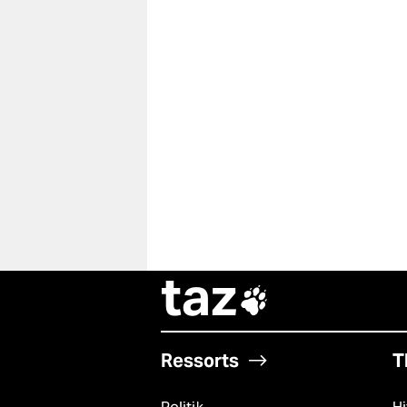
taz

Ressorts
T