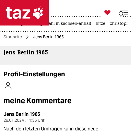

taz zahl ich
iran-krieg
landtagswahl in sachsen-anhalt
hitze
christophe

taz zahl ich
Startseite
Jens Berlin 1965
taz zahl ich
Jens Berlin 1965
themen
politik
Profil-Einstellungen
öko
gesellschaft
meine Kommentare
kultur
Jens Berlin 1965
sport
28.01.2024 , 11:36 Uhr
Nach den letzten Umfragen kann diese neue