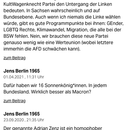
berlin
KultWagenknecht Partei den Untergang der Linken
bedeuten. In Sachsen wahrscheinlich und auf
nord
Bundesebene. Auch wenn ich niemals die Linke wählen
würde, gibt es gute Programmpunkte bei ihnen: GEnder,
wahrheit
LGBTQ Rechte, Klimawandel, Migration, die alle bei der
BSW fehlen. Nein, wir brauchen diese neue Partei
verlag
genauso wenig wie eine Werteunion (wobei letztere
immerhin die AFD schwächen kann).
verlag
zum Beitrag
veranstaltungen
Jens Berlin 1965
shop
01.04.2021 , 11:31 Uhr
fragen & hilfe
Dafür haben wir 16 Sonnenkönig*innen. In jedem
Bundesland. Wirklich besser als Macron?
unterstützen
zum Beitrag
abo
Jens Berlin 1965
genossenschaft
23.09.2020 , 21:35 Uhr
Der genannte Adrian Zenz ist ein homophober