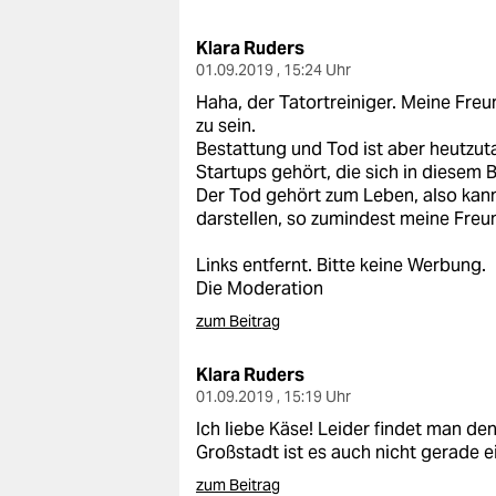
berlin
Klara Ruders
nord
01.09.2019 , 15:24 Uhr
wahrheit
Haha, der Tatortreiniger. Meine Freu
zu sein.
verlag
Bestattung und Tod ist aber heutzut
Startups gehört, die sich in diesem
verlag
Der Tod gehört zum Leben, also kann
darstellen, so zumindest meine Freun
veranstaltungen
Links entfernt. Bitte keine Werbung.
shop
Die Moderation
zum Beitrag
fragen & hilfe
unterstützen
Klara Ruders
01.09.2019 , 15:19 Uhr
abo
Ich liebe Käse! Leider findet man de
Großstadt ist es auch nicht gerade 
genossenschaft
zum Beitrag