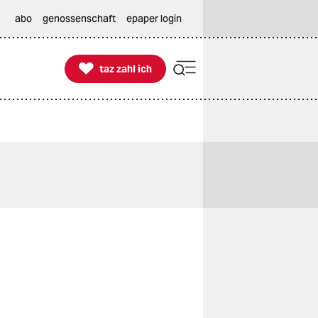
abo
genossenschaft
epaper login

taz zahl ich
taz zahl ich