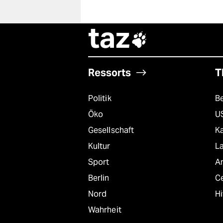
taz

Ressorts
T
Politik
B
Öko
U
Gesellschaft
K
Kultur
L
Sport
A
Berlin
C
Nord
Hi
Wahrheit