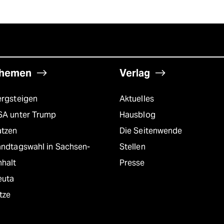
hemen
Verlag
ergsteigen
Aktuelles
SA unter Trump
Hausblog
atzen
Die Seitenwende
andtagswahl in Sachsen-
Stellen
nhalt
Presse
euta
tze