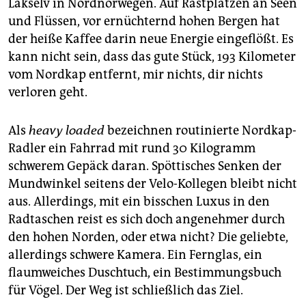
Lakselv in Nordnorwegen. Auf Rastplätzen an Seen
epaper login
und Flüssen, vor ernüchternd hohen Bergen hat
der heiße Kaffee darin neue Energie eingeflößt. Es
kann nicht sein, dass das gute Stück, 193 Kilometer
vom Nordkap entfernt, mir nichts, dir nichts
verloren geht.
Als
heavy loaded
bezeichnen routinierte Nordkap-
Radler ein Fahrrad mit rund 30 Kilogramm
schwerem Gepäck daran. Spöttisches Senken der
Mundwinkel seitens der Velo-Kollegen bleibt nicht
aus. Allerdings, mit ein bisschen Luxus in den
Radtaschen reist es sich doch angenehmer durch
den hohen Norden, oder etwa nicht? Die geliebte,
allerdings schwere Kamera. Ein Fernglas, ein
flaumweiches Duschtuch, ein Bestimmungsbuch
für Vögel. Der Weg ist schließlich das Ziel.