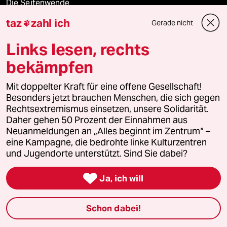
Die Seitenwende
taz
zahl ich
Gerade nicht

Stellen
Links lesen, rechts
Presse
bekämpfen
Mit doppelter Kraft für eine offene Gesellschaft!
Besonders jetzt brauchen Menschen, die sich gegen
Unterstützen
Rechtsextremismus einsetzen, unsere Solidarität.
Daher gehen 50 Prozent der Einnahmen aus
abo
Neuanmeldungen an „Alles beginnt im Zentrum“ –
eine Kampagne, die bedrohte linke Kulturzentren
und Jugendorte unterstützt. Sind Sie dabei?
genossenschaft

Ja, ich will
taz zahl ich
recherchefonds ausland
Schon dabei!