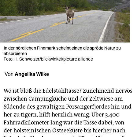
berlin
nord
wahrheit
verlag
In der nördlichen Finnmark scheint einen die spröde Natur zu
absorbieren
verlag
Foto: H. Schweizer/blickwinkel/picture alliance
veranstaltungen
Von
Angelika Wilke
shop
fragen & hilfe
Wo ist bloß die Edelstahltasse? Zunehmend nervös
zwischen Campingküche und der Zeltwiese am
unterstützen
Südende des gewaltigen Porsangerfjordes hin und
her zu tigern, hilft herzlich wenig. Über 3.400
abo
Fahrradkilometer lang war die Tasse dabei, von
genossenschaft
der holsteinischen Ostseeküste bis hierher nach