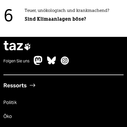
6
Teuer, unökologisch und krankmachend?
Sind Klimaanlagen böse?
taz

Folgen Sie uns
Ressorts
Politik
Öko