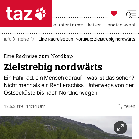

taz zahl ich
hitze
bergsteigen
usa unter trump
katzen
landtagswahl i

taz zahl ich
schaft
Reise
Eine Radreise zum Nordkap: Zielstrebig nordwärts
taz zahl ich
themen
Eine Radreise zum Nordkap
Zielstrebig nordwärts
politik
Ein Fahrrad, ein Mensch darauf – was ist das schon?
öko
Nicht mehr als ein Rentierschiss. Unterwegs von der
Ostseeküste bis nach Nordnorwegen.
gesellschaft
12.5.2019
14:14 Uhr
teilen
kultur
sport