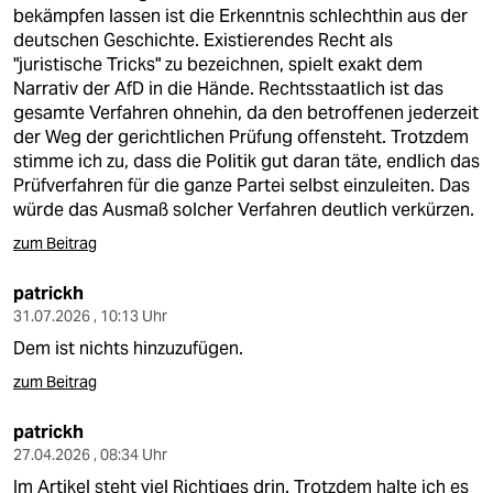
berlin
bekämpfen lassen ist die Erkenntnis schlechthin aus der
deutschen Geschichte. Existierendes Recht als
nord
"juristische Tricks" zu bezeichnen, spielt exakt dem
Narrativ der AfD in die Hände. Rechtsstaatlich ist das
wahrheit
gesamte Verfahren ohnehin, da den betroffenen jederzeit
der Weg der gerichtlichen Prüfung offensteht. Trotzdem
verlag
stimme ich zu, dass die Politik gut daran täte, endlich das
Prüfverfahren für die ganze Partei selbst einzuleiten. Das
verlag
würde das Ausmaß solcher Verfahren deutlich verkürzen.
veranstaltungen
zum Beitrag
shop
patrickh
31.07.2026 , 10:13 Uhr
fragen & hilfe
Dem ist nichts hinzuzufügen.
unterstützen
zum Beitrag
abo
patrickh
genossenschaft
27.04.2026 , 08:34 Uhr
Im Artikel steht viel Richtiges drin. Trotzdem halte ich es