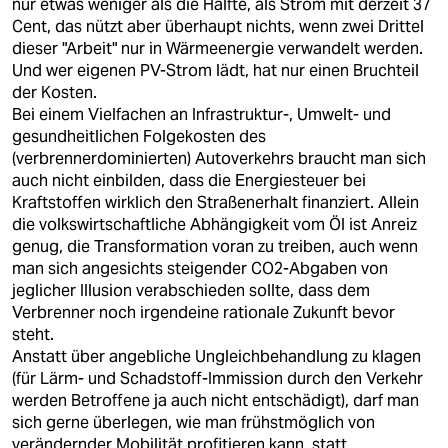
nur etwas weniger als die Hälfte, als Strom mit derzeit 37
Cent, das nützt aber überhaupt nichts, wenn zwei Drittel
dieser "Arbeit" nur in Wärmeenergie verwandelt werden.
Und wer eigenen PV-Strom lädt, hat nur einen Bruchteil
der Kosten.
Bei einem Vielfachen an Infrastruktur-, Umwelt- und
gesundheitlichen Folgekosten des
(verbrennerdominierten) Autoverkehrs braucht man sich
auch nicht einbilden, dass die Energiesteuer bei
Kraftstoffen wirklich den Straßenerhalt finanziert. Allein
die volkswirtschaftliche Abhängigkeit vom Öl ist Anreiz
genug, die Transformation voran zu treiben, auch wenn
man sich angesichts steigender CO2-Abgaben von
jeglicher Illusion verabschieden sollte, dass dem
Verbrenner noch irgendeine rationale Zukunft bevor
steht.
Anstatt über angebliche Ungleichbehandlung zu klagen
(für Lärm- und Schadstoff-Immission durch den Verkehr
werden Betroffene ja auch nicht entschädigt), darf man
sich gerne überlegen, wie man frühstmöglich von
verändernder Mobilität profitieren kann, statt