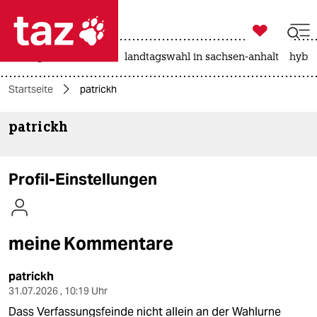

taz zahl ich
niedrigwasser
rente
landtagswahl in sachsen-anhalt
hybri

taz zahl ich
Startseite
patrickh
taz zahl ich
patrickh
themen
politik
Profil-Einstellungen
öko
gesellschaft
meine Kommentare
kultur
patrickh
sport
31.07.2026 , 10:19 Uhr
Dass Verfassungsfeinde nicht allein an der Wahlurne