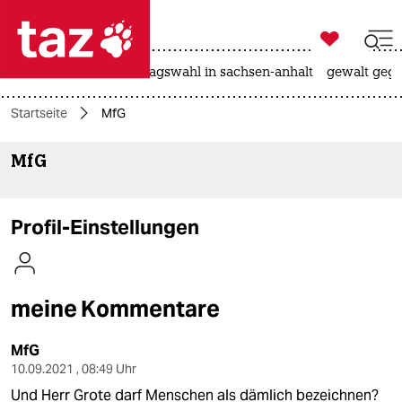

taz zahl ich
nahost-konflikt
landtagswahl in sachsen-anhalt
gewalt gege

taz zahl ich
Startseite
MfG
taz zahl ich
MfG
themen
politik
Profil-Einstellungen
öko
gesellschaft
meine Kommentare
kultur
MfG
sport
10.09.2021 , 08:49 Uhr
Und Herr Grote darf Menschen als dämlich bezeichnen?