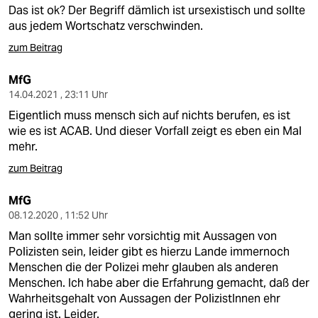
berlin
Das ist ok? Der Begriff dämlich ist ursexistisch und sollte
aus jedem Wortschatz verschwinden.
nord
zum Beitrag
wahrheit
MfG
verlag
14.04.2021 , 23:11 Uhr
Eigentlich muss mensch sich auf nichts berufen, es ist
verlag
wie es ist ACAB. Und dieser Vorfall zeigt es eben ein Mal
mehr.
veranstaltungen
zum Beitrag
shop
MfG
fragen & hilfe
08.12.2020 , 11:52 Uhr
unterstützen
Man sollte immer sehr vorsichtig mit Aussagen von
Polizisten sein, leider gibt es hierzu Lande immernoch
abo
Menschen die der Polizei mehr glauben als anderen
Menschen. Ich habe aber die Erfahrung gemacht, daß der
genossenschaft
Wahrheitsgehalt von Aussagen der PolizistInnen ehr
gering ist. Leider.