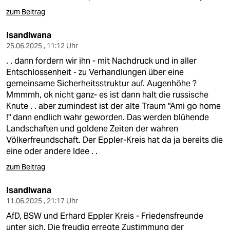
berlin
zum Beitrag
nord
Isandlwana
wahrheit
25.06.2025 , 11:12 Uhr
. . dann fordern wir ihn - mit Nachdruck und in aller
verlag
Entschlossenheit - zu Verhandlungen über eine
gemeinsame Sicherheitsstruktur auf. Augenhöhe ?
verlag
Mmmmh, ok nicht ganz- es ist dann halt die russische
Knute . . aber zumindest ist der alte Traum "Ami go home
veranstaltungen
!" dann endlich wahr geworden. Das werden blühende
Landschaften und goldene Zeiten der wahren
shop
Völkerfreundschaft. Der Eppler-Kreis hat da ja bereits die
fragen & hilfe
eine oder andere Idee . .
zum Beitrag
unterstützen
Isandlwana
abo
11.06.2025 , 21:17 Uhr
genossenschaft
AfD, BSW und Erhard Eppler Kreis - Friedensfreunde
unter sich. Die freudig erregte Zustimmung der