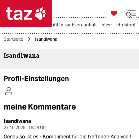

taz zahl ich
iran-krieg
landtagswahl in sachsen-anhalt
hitze
christophe

taz zahl ich
Startseite
Isandlwana
taz zahl ich
Isandlwana
themen
politik
Profil-Einstellungen
öko
gesellschaft
meine Kommentare
kultur
Isandlwana
sport
27.10.2025 , 16:28 Uhr
Genau so ist es - Kompliment für die treffende Analyse !