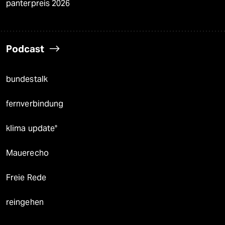
panterpreis 2026
Podcast
bundestalk
fernverbindung
klima update°
Mauerecho
Freie Rede
reingehen