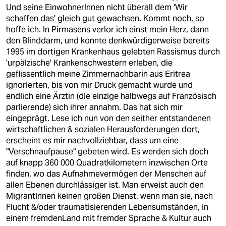
berlin
Und seine EinwohnerInnen nicht überall dem 'Wir
schaffen das' gleich gut gewachsen. Kommt noch, so
nord
hoffe ich. In Pirmasens verlor ich einst mein Herz, dann
den Blinddarm, und konnte denkwürdigerweise bereits
wahrheit
1995 im dortigen Krankenhaus gelebten Rassismus durch
'urpälzische' Krankenschwestern erleben, die
verlag
geflissentlich meine Zimmernachbarin aus Eritrea
ignorierten, bis von mir Druck gemacht wurde und
verlag
endlich eine Ärztin (die einzige halbwegs auf Französisch
parlierende) sich ihrer annahm. Das hat sich mir
veranstaltungen
eingeprägt. Lese ich nun von den seither entstandenen
shop
wirtschaftlichen & sozialen Herausforderungen dort,
erscheint es mir nachvollziehbar, dass um eine
fragen & hilfe
"Verschnaufpause" gebeten wird. Es werden sich doch
auf knapp 360 000 Quadratkilometern inzwischen Orte
unterstützen
finden, wo das Aufnahmevermögen der Menschen auf
allen Ebenen durchlässiger ist. Man erweist auch den
abo
MigrantInnen keinen großen Dienst, wenn man sie, nach
Flucht &/oder traumatisierenden Lebensumständen, in
genossenschaft
einem fremdenLand mit fremder Sprache & Kultur auch