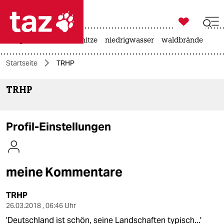

taz zahl ich
krieg in der ukraine
hitze
niedrigwasser
waldbrände

taz zahl ich
Startseite
TRHP
taz zahl ich
TRHP
themen
politik
Profil-Einstellungen
öko
gesellschaft
meine Kommentare
kultur
TRHP
sport
26.03.2018 , 06:46 Uhr
'Deutschland ist schön, seine Landschaften typisch...'