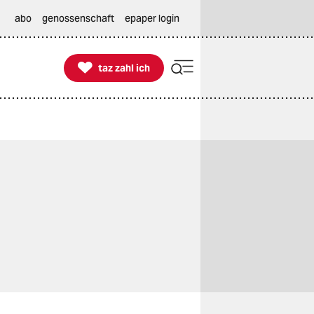
abo
genossenschaft
epaper login

taz zahl ich
taz zahl ich