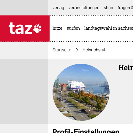
hautnavigation anspringen
hauptinhalt anspringen
footer anspringen
verlag
veranstaltungen
shop
fragen &
hitze
surfen
landtagswahl in sachse

taz zahl ich
taz zahl ich
Startseite
Heinrichsruh
themen
Hei
politik
öko
gesellschaft
kultur
sport
Profil-Einstellungen