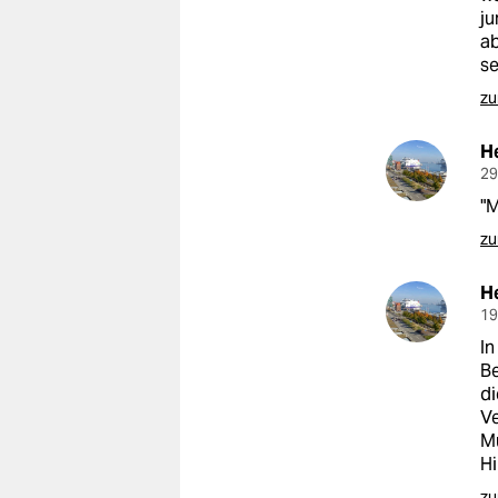
ju
ab
se
zu
H
29
"M
zu
H
19
In
Be
di
Ve
Mü
Hi
zu