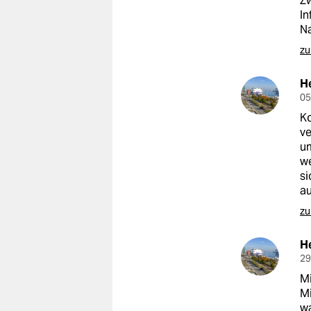
Zw
epaper login
In
Na
zu
H
05
Ko
ve
um
we
si
au
zu
H
29
Mi
Mi
wa