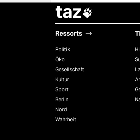
taz

Ressorts
T
Politik
Hi
Öko
S
Gesellschaft
L
Kultur
A
Sport
G
Berlin
Na
Nord
Wahrheit