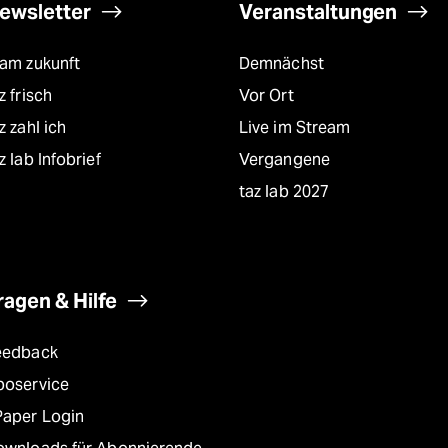
ewsletter
Veranstaltungen
eam zukunft
Demnächst
z frisch
Vor Ort
z zahl ich
Live im Stream
z lab Infobrief
Vergangene
taz lab 2027
ragen & Hilfe
eedback
boservice
Paper Login