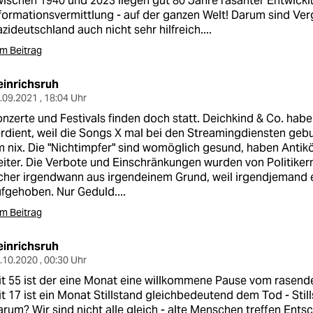
ischen 1940 und 2023 liegen gut 80 Jahre rasanter Entwick
formationsvermittlung - auf der ganzen Welt! Darum sind Ver
zideutschland auch nicht sehr hilfreich....
m Beitrag
einrichsruh
.09.2021 , 18:04 Uhr
nzerte und Festivals finden doch statt. Deichkind & Co. habe
rdient, weil die Songs X mal bei den Streamingdiensten geb
 nix. Die "Nichtimpfer" sind womöglich gesund, haben Antikö
iter. Die Verbote und Einschränkungen wurden von Politiker
cher irgendwann aus irgendeinem Grund, weil irgendjemand 
fgehoben. Nur Geduld....
m Beitrag
einrichsruh
.10.2020 , 00:30 Uhr
t 55 ist der eine Monat eine willkommene Pause vom rasende
t 17 ist ein Monat Stillstand gleichbedeutend dem Tod - Still
rum? Wir sind nicht alle gleich - alte Menschen treffen Ents