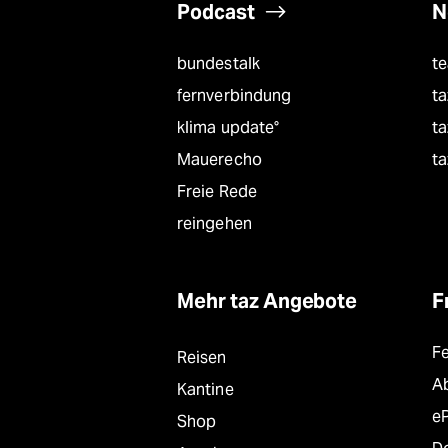
Podcast
N
bundestalk
t
fernverbindung
ta
klima update°
ta
Mauerecho
ta
Freie Rede
reingehen
Mehr taz Angebote
F
F
Reisen
A
Kantine
e
Shop