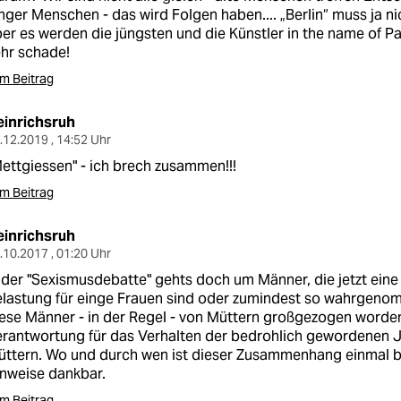
nger Menschen - das wird Folgen haben.... „Berlin“ muss ja ni
er es werden die jüngsten und die Künstler in the name of P
hr schade!
m Beitrag
einrichsruh
.12.2019 , 14:52 Uhr
ettgiessen" - ich brech zusammen!!!
m Beitrag
einrichsruh
.10.2017 , 01:20 Uhr
 der "Sexismusdebatte" gehts doch um Männer, die jetzt ein
lastung für einge Frauen sind oder zumindest so wahrgeno
ese Männer - in der Regel - von Müttern großgezogen worden.
rantwortung für das Verhalten der bedrohlich gewordenen J
ttern. Wo und durch wen ist dieser Zusammenhang einmal be
nweise dankbar.
m Beitrag