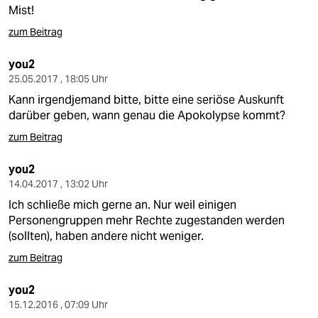
berlin
Mist!
nord
zum Beitrag
wahrheit
you2
25.05.2017 , 18:05 Uhr
verlag
Kann irgendjemand bitte, bitte eine seriöse Auskunft
darüber geben, wann genau die Apokolypse kommt?
verlag
zum Beitrag
veranstaltungen
you2
shop
14.04.2017 , 13:02 Uhr
Ich schließe mich gerne an. Nur weil einigen
fragen & hilfe
Personengruppen mehr Rechte zugestanden werden
unterstützen
(sollten), haben andere nicht weniger.
zum Beitrag
abo
you2
genossenschaft
15.12.2016 , 07:09 Uhr