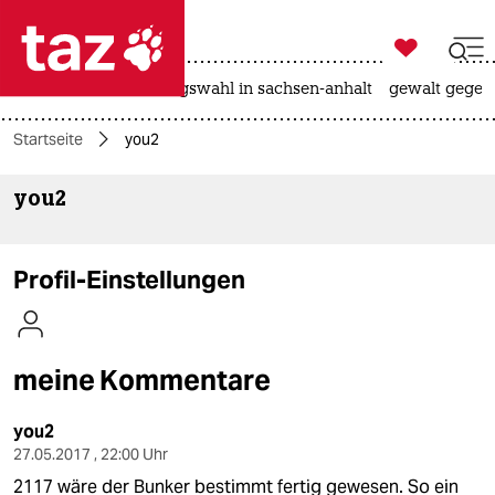

taz zahl ich
hitze
surfen
landtagswahl in sachsen-anhalt
gewalt gegen

taz zahl ich
Startseite
you2
taz zahl ich
you2
themen
politik
Profil-Einstellungen
öko
gesellschaft
meine Kommentare
kultur
you2
sport
27.05.2017 , 22:00 Uhr
2117 wäre der Bunker bestimmt fertig gewesen. So ein