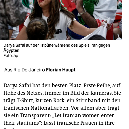
berlin
nord
wahrheit
verlag
Darya Safai auf der Tribüne während des Spiels Iran gegen
verlag
Ägypten
Foto: ap
veranstaltungen
Aus Rio De Janeiro
Florian Haupt
shop
fragen & hilfe
Darya Safai hat den besten Platz. Erste Reihe, auf
Höhe des Netzes, immer im Bild der Kameras. Sie
unterstützen
trägt T-Shirt, kurzen Rock, ein Stirnband mit den
abo
iranischen Nationalfarben. Vor allem aber trägt
sie ein Transparent: „Let Iranian women enter
genossenschaft
their stadiums“: Lasst iranische Frauen in ihre