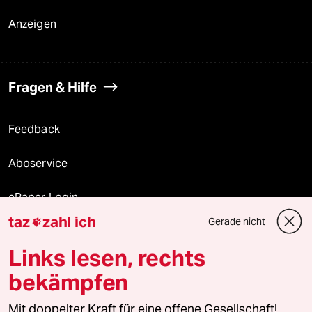
Anzeigen
Fragen & Hilfe
Feedback
Aboservice
ePaper Login
taz
zahl ich
Gerade nicht

Downloads für Abonnierende
Links lesen, rechts
bekämpfen
© 2026 taz Verlags und Vertriebs GmbH
Mit doppelter Kraft für eine offene Gesellschaft!
Alle Rechte vorbehalten. Bei rechtlichen Fragen oder für Genehmigungen