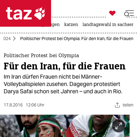

taz zahl ich
ceuta
hitze
bergsteigen
katzen
landtagswahl in sachsen-

taz zahl ich
e 2024
Politischer Protest bei Olympia: Für den Iran, für die Frauen
taz zahl ich
themen
Politischer Protest bei Olympia
Für den Iran, für die Frauen
politik
Im Iran dürfen Frauen nicht bei Männer-
öko
Volleyballspielen zusehen. Dagegen protestiert
Darya Safai schon seit Jahren – und auch in Rio.
gesellschaft
17.8.2016
12:06 Uhr
teilen
kultur
sport