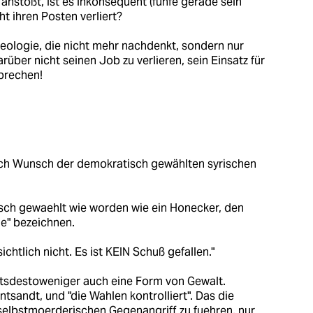
nstößt, ist es inkonsequent (fünfe gerade sein
t ihren Posten verliert?
eologie, die nicht mehr nachdenkt, sondern nur
arüber nicht seinen Job zu verlieren, sein Einsatz für
sprechen!
nach Wunsch der demokratisch gewählten syrischen
isch gewaehlt wie worden wie ein Honecker, den
ge" bezeichnen.
ichtlich nicht. Es ist KEIN Schuß gefallen."
htsdestoweniger auch eine Form von Gewalt.
tsandt, und "die Wahlen kontrolliert". Das die
 selbstmoerderischen Gegenangriff zu fuehren, nur