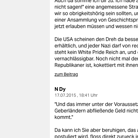
Auch da stimme ich dir zu. Ich habe
nicht sagen!" eine angemessene Stra
wir so obrigkeitshörig sein sollten,
einer Ansammlung von Geschichtspro
jetzt erlauben müssen und wessen ni
Die USA scheinen den Dreh da besse
erhältlich, und jeder Nazi darf von 
steht kein White Pride Reich an, und 
vernachlässigbar. Noch nicht mal de
Republikaner ist, kokettiert mit ihnen
zum Beitrag
N Dy
17.07.2015 , 18:41 Uhr
"Und das immer unter der Vorausset
Geberländern abfließende Geld nich
kommt."
Da kann ich Sie aber beruhigen, das 
postuliert wird, floss direkt zuruec