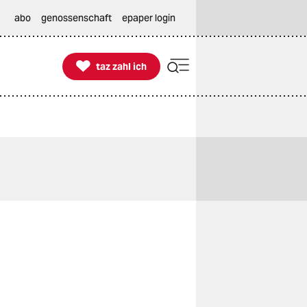
abo
genossenschaft
epaper login

taz zahl ich
taz zahl ich