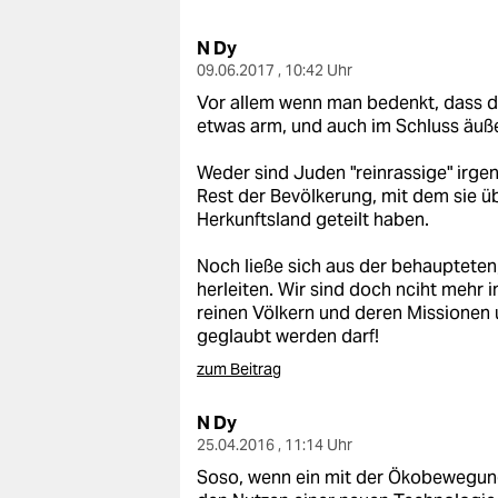
berlin
N Dy
nord
09.06.2017 , 10:42 Uhr
wahrheit
Vor allem wenn man bedenkt, dass d
etwas arm, und auch im Schluss äuße
verlag
Weder sind Juden "reinrassige" irg
verlag
Rest der Bevölkerung, mit dem sie ü
Herkunftsland geteilt haben.
veranstaltungen
Noch ließe sich aus der behaupteten,
shop
herleiten. Wir sind doch nciht mehr 
reinen Völkern und deren Missione
fragen & hilfe
geglaubt werden darf!
unterstützen
zum Beitrag
abo
N Dy
25.04.2016 , 11:14 Uhr
genossenschaft
Soso, wenn ein mit der Ökobewegung 