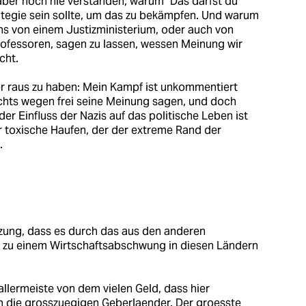
 aber noch nie verstanden, warum "Das darfst du
tegie sein sollte, um das zu bekämpfen. Und warum
 uns von einem Justizministerium, oder auch von
fessoren, sagen zu lassen, wessen Meinung wir
cht.
r raus zu haben: Mein Kampf ist unkommentiert
rechts wegen frei seine Meinung sagen, und doch
der Einfluss der Nazis auf das politische Leben ist
r toxische Haufen, der der extreme Rand der
.
zung, dass es durch das aus den anderen
t zu einem Wirtschaftsabschwung in diesen Ländern
allermeiste von dem vielen Geld, dass hier
k in die grosszuegigen Geberlaender. Der groesste