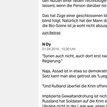
den Nutzen einer neuen Technologie a
epaper login
lassen), wenn die Person darüber nich
Das hat Züge einer geschlossenen Id
blind folgt. Natürlich hat der Mann d
die Bio-Szene ist ja wohl nicht abzu
zum Beitrag
N Dy
01.04.2016 , 10:30 Uhr
"Syrien auch nicht, auch dort erst 
Regierung."
Naja, Assad ist in etwa so demokrat
Satz kann man also getrost als "Lue
"Und Rußland überfiel die Krim offens
Implizierte Gewaltandrohung ist nic
Russland hat Soldaten auf die Krim en
Ukraine nicht in der Lage war, einen