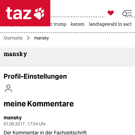

taz zahl ich
bergsteigen
usa unter trump
katzen
landtagswahl in sachs

taz zahl ich
Startseite
mansky
taz zahl ich
mansky
themen
politik
Profil-Einstellungen
öko
gesellschaft
meine Kommentare
kultur
mansky
sport
07.09.2017 , 17:54 Uhr
Der Kommentar in der Fachzeitschrift