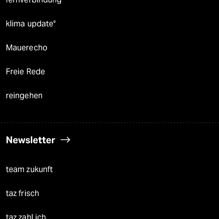
klima update°
Mauerecho
Freie Rede
reingehen
Newsletter
team zukunft
taz frisch
taz zahl ich