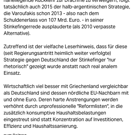
naheliegende Rückkehr zur Drachme zu verweigern, folgt
epaper login
tatsächlich auch 2015 der halb-argentinischen Strategie,
die Varoufakis schon 2013 - also nach dem
Schuldenerlass von 107 Mrd. Euro. - in seiner
Stinkefingerrede ausplauderte (als 2010 verpasste
Alternative).
Zutreffend ist der vielfache Leserhinweis, dass für diese
(seit Regierungsantritt heimlich weiter verfolgte)
Strategie gegen Deutschland der Stinkefinger "nur
rhetorisch" gezeigt wurde anstatt nach real analem
Einsatz.
Wirtschaftlich viel besser mit Griechenland vergleichbar
als Deutschland sind dessen nördliche EU-Nachbarn mit
und ohne Euro. Deren harte Anstrengungen werden
verhöhnt durch unprofessionelle "Reformlisten", in die
zusätzlich konsumptive Haushaltsbelastungen
eingestreut sind statt Konzentration auf Investitionen,
Effizienz und Haushaltssanierung.