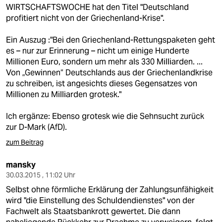
berlin
WIRTSCHAFTSWOCHE hat den Titel "Deutschland
profitiert nicht von der Griechenland-Krise".
nord
Ein Auszug :"Bei den Griechenland-Rettungspaketen geht
wahrheit
es – nur zur Erinnerung – nicht um einige Hunderte
Millionen Euro, sondern um mehr als 330 Milliarden. ...
verlag
Von „Gewinnen“ Deutschlands aus der Griechenlandkrise
zu schreiben, ist angesichts dieses Gegensatzes von
verlag
Millionen zu Milliarden grotesk."
veranstaltungen
Ich ergänze: Ebenso grotesk wie die Sehnsucht zurück
shop
zur D-Mark (AfD).
zum Beitrag
fragen & hilfe
unterstützen
mansky
30.03.2015 , 11:02 Uhr
abo
Selbst ohne förmliche Erklärung der Zahlungsunfähigkeit
wird "die Einstellung des Schuldendienstes" von der
genossenschaft
Fachwelt als Staatsbankrott gewertet. Die dann