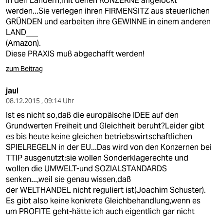
in den Ländern,mit denen KONZERNE angelockt
epaper login
werden...Sie verlegen ihren FIRMENSITZ aus steuerlichen
GRÜNDEN und earbeiten ihre GEWINNE in einem anderen
LAND___
(Amazon).
Diese PRAXIS muß abgechafft werden!
zum Beitrag
jaul
08.12.2015 , 09:14 Uhr
Ist es nicht so,daß die europäische IDEE auf den
Grundwerten Freiheit und Gleichheit beruht?Leider gibt
es bis heute keine gleichen betriebswirtschaftlichen
SPIELREGELN in der EU...Das wird von den Konzernen bei
TTIP ausgenutzt:sie wollen Sonderklagerechte und
wollen die UMWELT-und SOZIALSTANDARDS
senken...,weil sie genau wissen,daß
der WELTHANDEL nicht reguliert ist(Joachim Schuster).
Es gibt also keine konkrete Gleichbehandlung,wenn es
um PROFITE geht-hätte ich auch eigentlich gar nicht