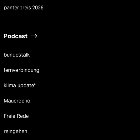
panterpreis 2026
Podcast
bundestalk
fernverbindung
klima update°
Mauerecho
Freie Rede
reingehen