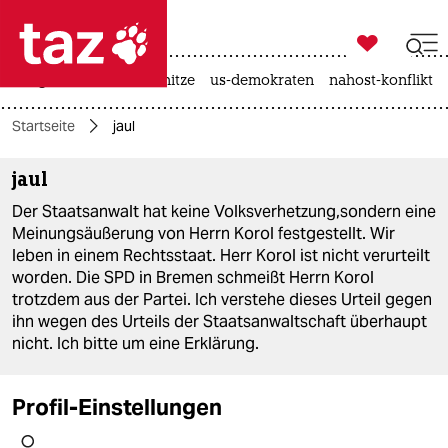

taz zahl ich
krieg in der ukraine
hitze
us-demokraten
nahost-konflikt

taz zahl ich
Startseite
jaul
taz zahl ich
jaul
themen
Der Staatsanwalt hat keine Volksverhetzung,sondern eine
politik
Meinungsäußerung von Herrn Korol festgestellt. Wir
leben in einem Rechtsstaat. Herr Korol ist nicht verurteilt
öko
worden. Die SPD in Bremen schmeißt Herrn Korol
trotzdem aus der Partei. Ich verstehe dieses Urteil gegen
gesellschaft
ihn wegen des Urteils der Staatsanwaltschaft überhaupt
nicht. Ich bitte um eine Erklärung.
kultur
Profil-Einstellungen
sport