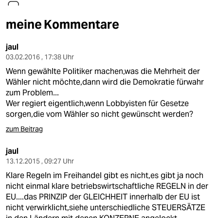
berlin
nord
meine Kommentare
wahrheit
jaul
03.02.2016 , 17:38 Uhr
verlag
Wenn gewählte Politiker machen,was die Mehrheit der
Wähler nicht möchte,dann wird die Demokratie fürwahr
verlag
zum Problem...
Wer regiert eigentlich,wenn Lobbyisten für Gesetze
veranstaltungen
sorgen,die vom Wähler so nicht gewünscht werden?
shop
zum Beitrag
fragen & hilfe
jaul
unterstützen
13.12.2015 , 09:27 Uhr
Klare Regeln im Freihandel gibt es nicht,es gibt ja noch
abo
nicht einmal klare betriebswirtschaftliche REGELN in der
EU....das PRINZIP der GLEICHHEIT innerhalb der EU ist
genossenschaft
nicht verwirklicht,siehe unterschiedliche STEUERSÄTZE