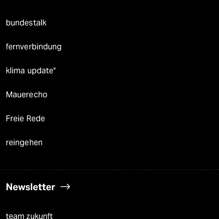
bundestalk
fernverbindung
klima update°
Mauerecho
Freie Rede
reingehen
Newsletter
team zukunft