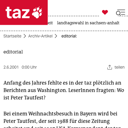

taz zahl ich
autowahn
hitze
arbeit
landtagswahl in sachsen-anhalt

taz zahl ich
Startseite
Archiv-Artikel
editorial:
taz zahl ich
themen
editorial
politik
2.6.2001
0:00 Uhr
teilen
öko
Anfang des Jahres fehlte es in der taz plötzlich an
gesellschaft
Berichten aus Washington. LeserInnen fragten: Wo
ist Peter Tautfest?
kultur
Bei einem Weihnachtsbesuch in Bayern wird bei
sport
Peter Tautfest, der seit 1988 für diese Zeitung