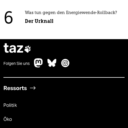
6
Was tun gegen den Energiewende-Rollback?
Der Urknall
taz

Folgen Sie uns
Ressorts
Politik
Öko