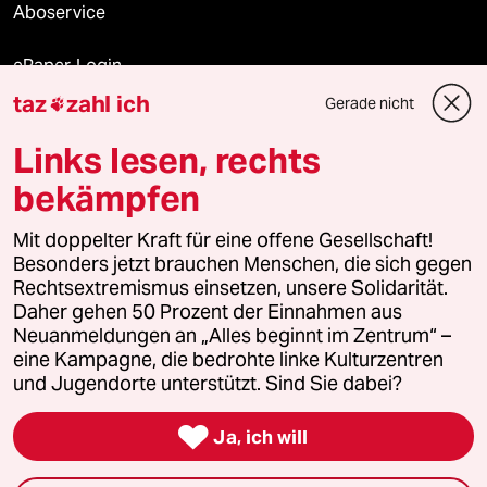
Aboservice
ePaper Login
taz
zahl ich
Gerade nicht

Downloads für Abonnierende
Links lesen, rechts
bekämpfen
© 2026 taz Verlags und Vertriebs GmbH
Mit doppelter Kraft für eine offene Gesellschaft!
Alle Rechte vorbehalten. Bei rechtlichen Fragen oder für Genehmigungen
wenden Sie sich bitte an
lizenzen@taz.de
Besonders jetzt brauchen Menschen, die sich gegen
Rechtsextremismus einsetzen, unsere Solidarität.
Daher gehen 50 Prozent der Einnahmen aus
Feedback
Redaktionsstatut
Kommune-Richtlinien
KI-
Neuanmeldungen an „Alles beginnt im Zentrum“ –
eine Kampagne, die bedrohte linke Kulturzentren
Leitlinie
Informant
Datenschutz
Impressum
AGB
und Jugendorte unterstützt. Sind Sie dabei?
Seitenwende
Einwilligungen widerrufen (Ads)

Ja, ich will