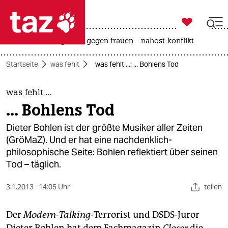

taz zahl ich
hitze
surfen
gewalt gegen frauen
nahost-konflikt

taz zahl ich
Startseite
was fehlt
was fehlt ...: ... Bohlens Tod
taz zahl ich
themen
was fehlt ...
... Bohlens Tod
politik
Dieter Bohlen ist der größte Musiker aller Zeiten
öko
(GröMaZ). Und er hat eine nachdenklich-
philosophische Seite: Bohlen reflektiert über seinen
gesellschaft
Tod – täglich.
kultur
3.1.2013
14:05 Uhr
teilen
sport
Der
Modern-Talking
-Terrorist und DSDS-Juror