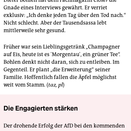
Dieter Bohlen hat dem Fachmagazin
Closer
die
berlin
Gnade eines Interviews gewährt. Er verriet
nord
exklusiv: „Ich denke jeden Tag über den Tod nach.“
Nicht schlecht. Aber der Tausendsassa lebt
wahrheit
mittlerweile sehr gesund.
verlag
Früher war sein Lieblingsgetränk „Champagner
verlag
auf Eis, heute ist es 'Morgentau', ein grüner Tee“.
Bohlen denkt nicht daran, sich zu entleiben. Im
veranstaltungen
Gegenteil. Er plant „die Erweiterung“ seiner
shop
Familie. Hoffentlich fallen die Äpfel möglichst
weit vom Stamm. (
taz, pl
)
fragen & hilfe
unterstützen
Die Engagierten stärken
abo
genossenschaft
Der drohende Erfolg der AfD bei den kommenden