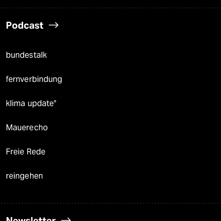
Podcast
bundestalk
fernverbindung
klima update°
Mauerecho
Freie Rede
reingehen
Newsletter