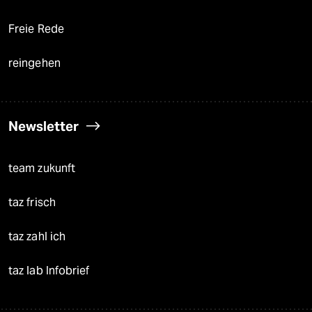
Freie Rede
reingehen
Newsletter
team zukunft
taz frisch
taz zahl ich
taz lab Infobrief