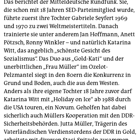
berlin
Das berichtet der Mitteldeutsche Rundfunk. Sie,
die schon mit 18 Jahren SED-Parteimitglied wurde,
nord
führte zuerst ihre Tochter Gabriele Seyfert 1969
und 1970 zu zwei Weltmeistertiteln. Danach
wahrheit
trainierte sie unter anderem Jan Hoffmann, Anett
verlag
Pötzsch, Ronny Winkler – und natürlich Katarina
Witt, das angeblich „schönste Gesicht des
verlag
Sozialismus“. Das Duo aus „Gold-Kati“ und der
unerbittlichen „Frau Müller“ im Ozelot-
veranstaltungen
Pelzmantel siegt in den 80ern die Konkurrenz in
shop
Grund und Boden, auch die aus dem Westen.
Anders als ihre eigene Tochter 18 Jahre zuvor darf
fragen & hilfe
Katarina Witt mit „Holiday on Ice“ ab 1988 durch
unterstützen
die USA touren, ein Novum. Geholfen hat dabei
sicherlich auch Müllers Kooperation mit den DDR-
abo
Sicherheitsbehörden. Jutta Müller, Trägerin des
genossenschaft
Vaterländischen Verdienstordens der DDR in Gold,