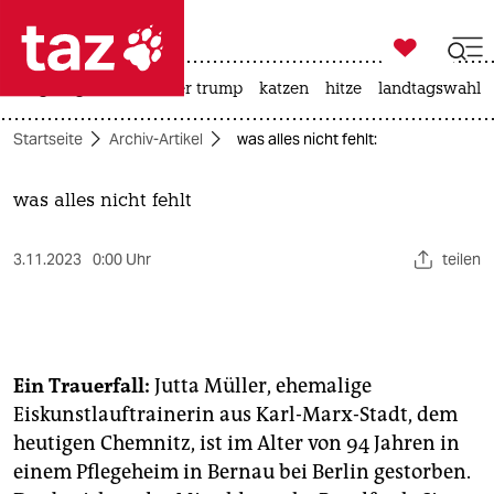

taz zahl ich
bergsteigen
usa unter trump
katzen
hitze
landtagswahl i

taz zahl ich
Startseite
Archiv-Artikel
was alles nicht fehlt:
taz zahl ich
themen
was alles nicht fehlt
politik
3.11.2023
0:00 Uhr
teilen
öko
gesellschaft
Ein Trauerfall:
Jutta Müller, ehemalige
kultur
Eiskunstlauftrainerin aus Karl-Marx-Stadt, dem
heutigen Chemnitz, ist im Alter von 94 Jahren in
sport
einem Pflegeheim in Bernau bei Berlin gestorben.