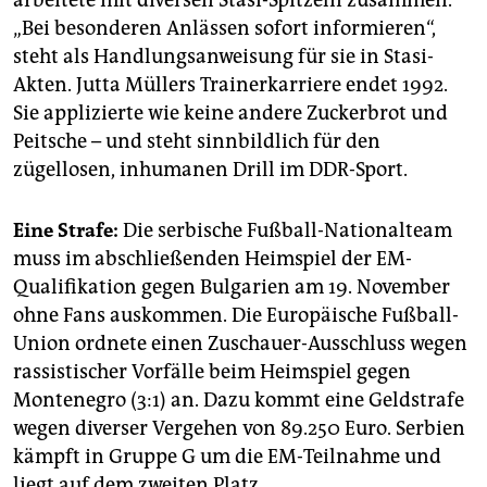
arbeitete mit diversen Stasi-Spitzeln zusammen.
epaper login
„Bei besonderen Anlässen sofort informieren“,
steht als Handlungsanweisung für sie in Stasi-
Akten. Jutta Müllers Trainerkarriere endet 1992.
Sie applizierte wie keine andere Zuckerbrot und
Peitsche – und steht sinnbildlich für den
zügellosen, inhumanen Drill im DDR-Sport.
Eine Strafe:
Die serbische Fußball-Nationalteam
muss im abschließenden Heimspiel der EM-
Qualifikation gegen Bulgarien am 19. November
ohne Fans auskommen. Die Europäische Fußball-
Union ordnete einen Zuschauer-Ausschluss wegen
rassistischer Vorfälle beim Heimspiel gegen
Montenegro (3:1) an. Dazu kommt eine Geldstrafe
wegen diverser Vergehen von 89.250 Euro. Serbien
kämpft in Gruppe G um die EM-Teilnahme und
liegt auf dem zweiten Platz.