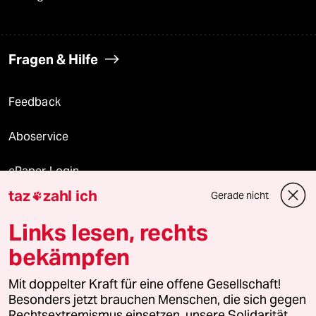
Fragen & Hilfe
Feedback
Aboservice
ePaper Login
taz
zahl ich
Gerade nicht

Downloads für Abonnierende
Links lesen, rechts
bekämpfen
© 2026 taz Verlags und Vertriebs GmbH
Mit doppelter Kraft für eine offene Gesellschaft!
Alle Rechte vorbehalten. Bei rechtlichen Fragen oder für Genehmigungen
wenden Sie sich bitte an
lizenzen@taz.de
Besonders jetzt brauchen Menschen, die sich gegen
Rechtsextremismus einsetzen, unsere Solidarität.