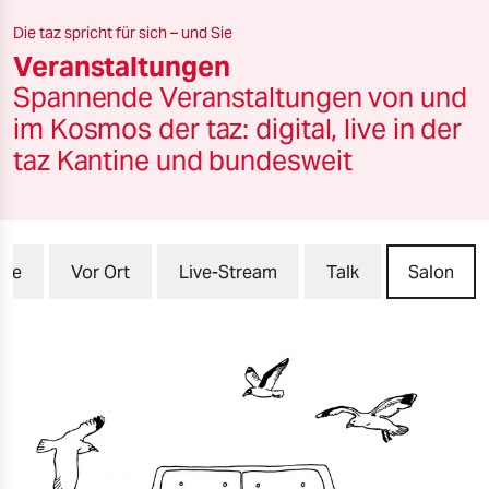
berlin
Die taz spricht für sich – und Sie
nord
Veranstaltungen
Spannende Veranstaltungen von und
wahrheit
im Kosmos der taz: digital, live in der
verlag
taz Kantine und bundesweit
verlag
veranstaltungen
lle
Vor Ort
Live-Stream
Talk
Salon
shop
fragen & hilfe
unterstützen
abo
genossenschaft