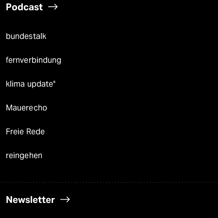
Podcast
bundestalk
fernverbindung
klima update°
Mauerecho
Freie Rede
reingehen
Newsletter