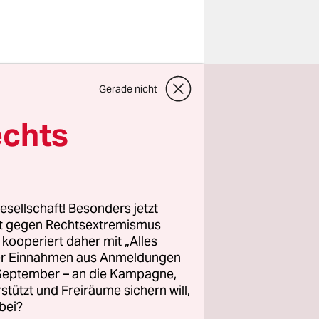
Gerade nicht
h will auf
 keine
echts
kel
er mit
 der
fach nichts
esellschaft! Besonders jetzt
te hier.“
rt gegen Rechtsextremismus
z kooperiert daher mit „Alles
ller Einnahmen aus Anmeldungen
 September
. September – an die Kampagne,
wissen: Was
rstützt und Freiräume sichern will,
bei?