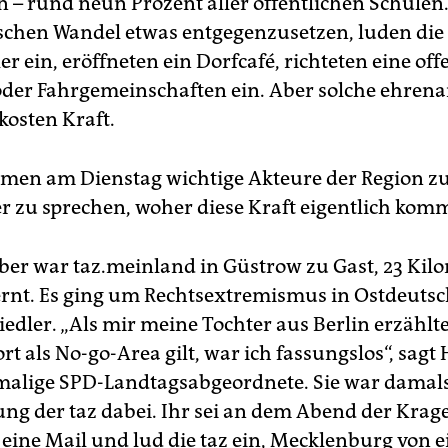
n – rund neun Prozent aller öffentlichen Schule
chen Wandel etwas entgegenzusetzen, luden di
er ein, eröffneten ein Dorfcafé, richteten eine off
oder Fahrgemeinschaften ein. Aber solche ehren
 kosten Kraft.
amen am Dienstag wichtige Akteure der Region 
 zu sprechen, woher diese Kraft eigentlich komm
er war taz.meinland in Güstrow zu Gast, 23 Kil
rnt. Es ging um Rechtsextremismus in Ostdeuts
iedler. „Als mir meine Tochter aus Berlin erzählte
t als No-go-Area gilt, war ich fassungslos“, sag
malige SPD-Landtagsabgeordnete. Sie war damals
ung der taz dabei. Ihr sei an dem Abend der Krage
 eine Mail und lud die taz ein, Mecklenburg von e