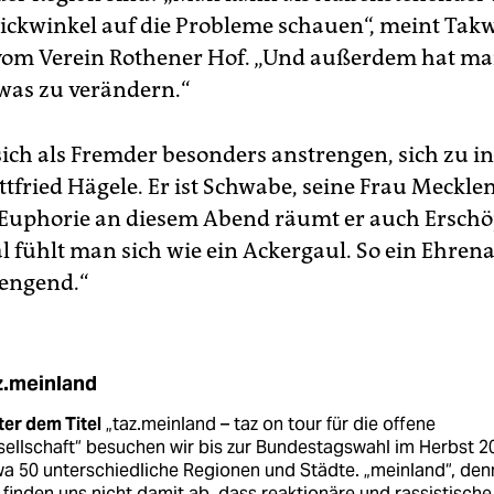
ickwinkel auf die Probleme schauen“, meint Tak
om Verein Rothener Hof. „Und außerdem hat ma
twas zu verändern.“
sich als Fremder besonders anstrengen, sich zu in
ttfried Hägele. Er ist Schwabe, seine Frau Meckle
r Euphorie an diesem Abend räumt er auch Erschö
fühlt man sich wie ein Ackergaul. So ein Ehrena
rengend.“
z.meinland
er dem Titel
„taz.meinland – taz on tour für die offene
ellschaft“ besuchen wir bis zur Bundestagswahl im Herbst 2
a 50 unterschiedliche Re­gio­nen und Städte. „meinland“, den
 finden uns nicht damit ab, dass reaktionäre und rassistische