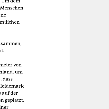
n. Um dem
e Menschen
ene
amtlichen
zusammen,
t.
ometer von
chland, um
, dass
t Heidemarie
 auf der
n geplatzt.
iner