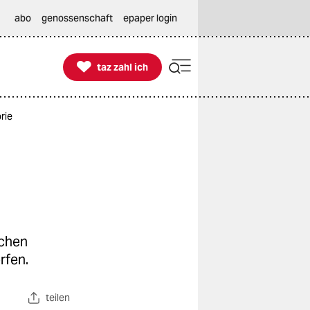
abo
genossenschaft
epaper login

taz zahl ich
taz zahl ich
rie
schen
rfen.
teilen