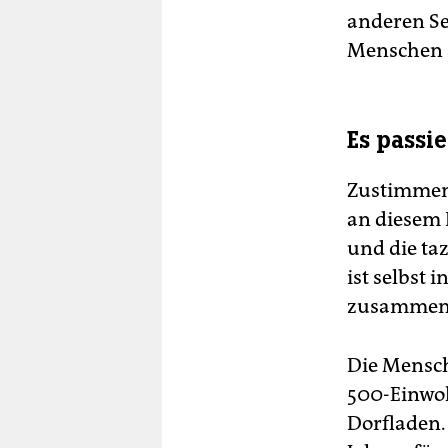
anderen Se
Menschen a
Es passie
Zustimmend
an diesem
und die ta
ist selbst
zusammeng
Die Mensche
500-Einwoh
Dorfladen.