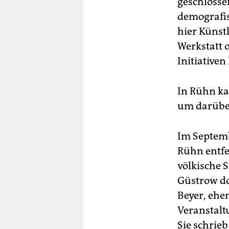
geschlosse
demografis
hier Künstl
Werkstatt 
Initiativen
In Rühn k
um darüber
Im Septemb
Rühn entfe
völkische S
Güstrow dor
Beyer, ehe
Veranstalt
Sie schrieb