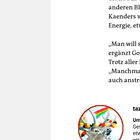
anderen Bl
Kaenders v
Energie, e
„Man will 
ergänzt Go
Trotz alle
„Manchmal 
auch anst
ta
Unt
Ges
etw
wir