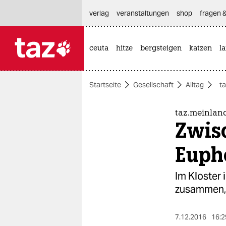
hautnavigation anspringen
hauptinhalt anspringen
footer anspringen
verlag
veranstaltungen
shop
fragen &
ceuta
hitze
bergsteigen
katzen
l

taz zahl ich
taz zahl ich
Startseite
Gesellschaft
Alltag
t
themen
politik
taz.meinlan
Zwis
öko
Euph
gesellschaft
Im Kloster
kultur
zusammen, 
sport
7.12.2016
16:2