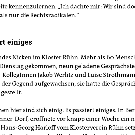
ite kennenzulernen. „Ich dachte mir: Wir sind d
ls nur die Rechtsradikalen.“
rt einiges
es Nicken im Kloster Rühn. Mehr als 60 Mensc
 Dienstag gekommen, neun geladene Gesprächst
z-KollegInnen Jakob Werlitz und Luise Strothmann
 in der Gegend aufgewachsen, sie hatte die Gesprä
estellt.
n hier sind sich einig: Es passiert einiges. In Be
ner-Dorf, eröffnete vor knapp einer Woche ein 
 Hans-Georg Harloff vom Klosterverein Rühn setzt