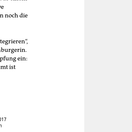
we
n noch die
tegrieren“,
nburgerin.
pfung ein:
mt ist
017
n