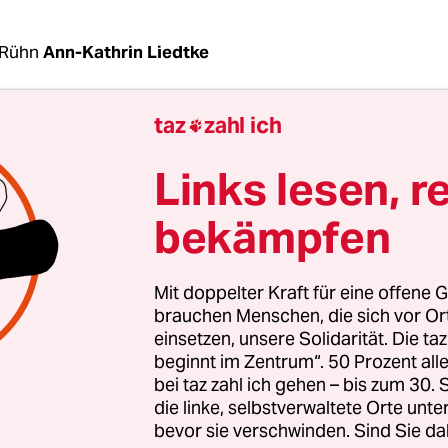
 Rühn
Ann-Kathrin Liedtke
taz
zahl ich

ah denken viele junge Menschen auf dem Land: „Ic
 hier bleiben.“ Keine Jobs, keine Freizeitangebote,
Links lesen, r
. Die junge Frau – zierlich, blondierte Haare, dun
e Augen – wohnt in Bützow. Leer stehende Häus
bekämpfen
nen Fenstern und schiefen Türen zeigen, dass in
in Mecklenburg noch viel zu tun ist. „Hier ist ein
Mit doppelter Kraft für eine offene G
lt sie. „Und Bützow ist noch eine der größeren Städ
brauchen Menschen, die sich vor O
einsetzen, unsere Solidarität. Die ta
beginnt im Zentrum“. 50 Prozent a
gt: Wir müssen reden. Bis zur Bundestagswahl im
bei taz zahl ich gehen – bis zum 30
meinland deshalb durch die Republik. Wir wollen 
die linke, selbstverwaltete Orte unte
entlich los?
bevor sie verschwinden. Sind Sie da