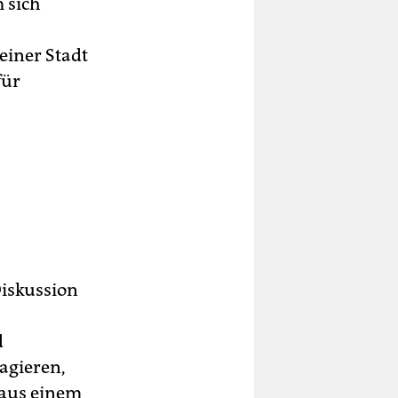
 sich
einer Stadt
für
Diskussion
d
gagieren,
 aus einem