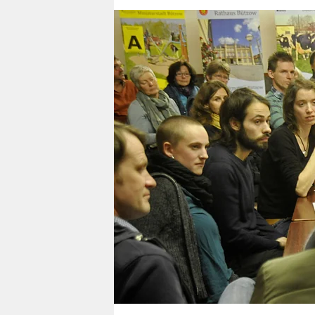
berlin
nord
wahrheit
verlag
verlag
veranstaltungen
shop
fragen & hilfe
unterstützen
abo
genossenschaft