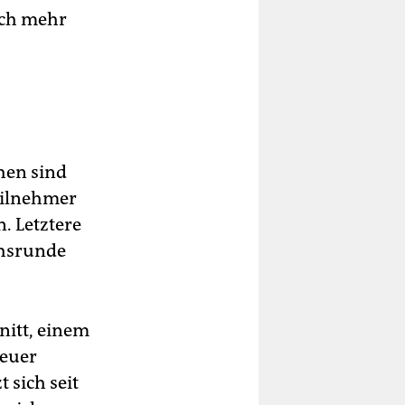
och mehr
hen sind
eilnehmer
. Letztere
chsrunde
rnitt, einem
neuer
 sich seit