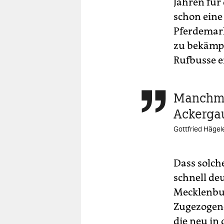
Jahren für
schon eine
Pferdemark
zu bekämpf
Rufbusse e
Manchmal

Ackerga
Gottfried Hägel
Dass solch
schnell deu
Mecklenbur
Zugezogene.
die neu in