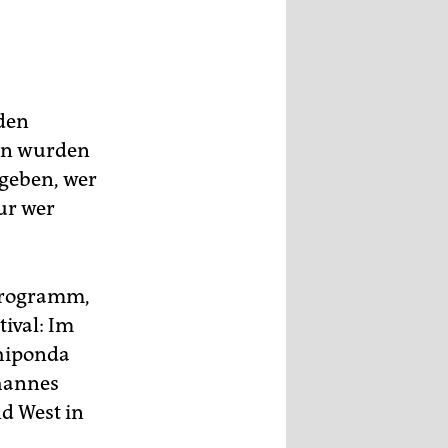
iden
en wurden
egeben, wer
Nur wer
nprogramm,
ival: Im
Chiponda
hannes
d West in