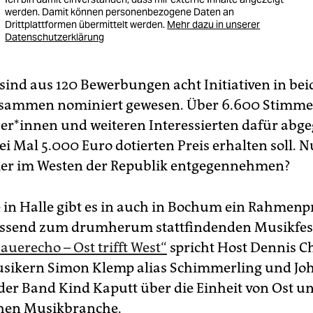
werden. Damit können personenbezogene Daten an
Drittplattformen übermittelt werden.
Mehr dazu in unserer
Datenschutzerklärung
sind aus 120 Bewerbungen acht Initiativen in be
usammen nominiert gewesen. Über 6.600 Stimm
ser*innen und weiteren Interessierten dafür abg
i Mal 5.000 Euro dotierten Preis erhalten soll. 
ier im Westen der Republik entgegennehmen?
 in Halle gibt es in auch in Bochum ein Rahme
ssend zum drumherum stattfindenden Musikfest
auerecho – Ost trifft West“
spricht Host Dennis 
usikern Simon Klemp alias Schimmerling und Jo
der Band Kind Kaputt über die Einheit von Ost un
chen Musikbranche.