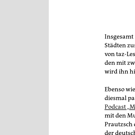
Insgesamt 
Städten z
von taz-Le
den mit zwe
wird ihn h
Ebenso wie
diesmal pa
Podcast „M
mit den M
Prautzsch 
der deuts