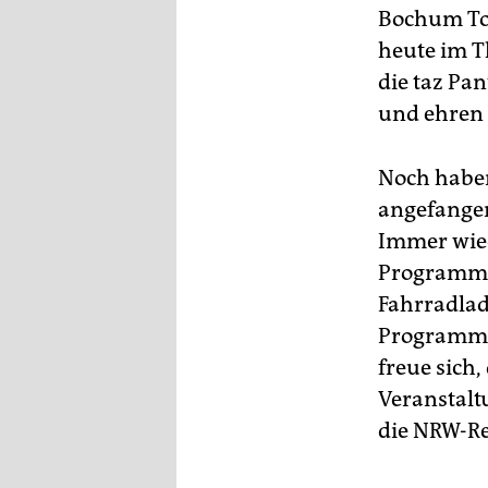
Bochum Tot
heute im T
die taz Pan
und ehren 
Noch haben
angefangen
Immer wied
Programm a
Fahrradlad
Programm i
freue sich,
Veranstalt
die NRW-Re