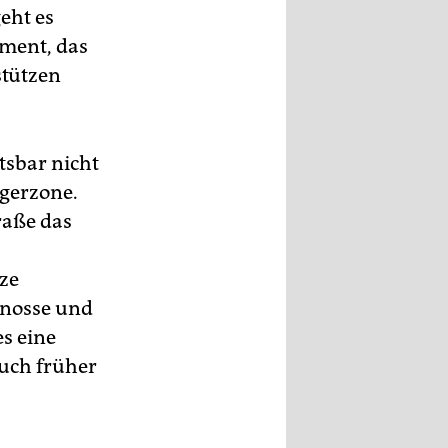
eht es
ement, das
stützen
tsbar nicht
ngerzone.
raße das
nze
enosse und
es eine
auch früher