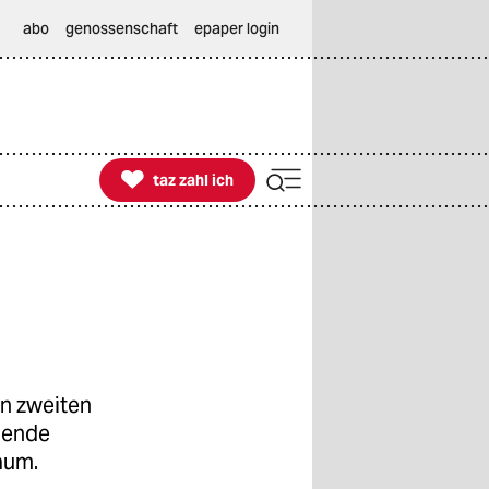
abo
genossenschaft
epaper login

taz zahl ich
taz zahl ich
en zweiten
hende
aum.