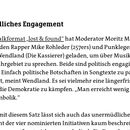
liches Engagement
alkformat „lost & found“
hat Moderator Moritz M
en Rapper Mike Rohleder (257ers) und Punkleg
endland (Die Kassierer) geladen, um über Musik,
hrgebiet zu sprechen. Beide sind politisch engagi
Einfach politische Botschaften in Songtexte zu p
t, meint Wendland. Es sei vielmehr eine längerfri
 die Demokratie zu kämpfen. „Man erreicht wenig
mbolik.“
 mit diesem Satz lässt sich auch das unermüdliche
 der vier nominierten Initiativen kaum beschrei