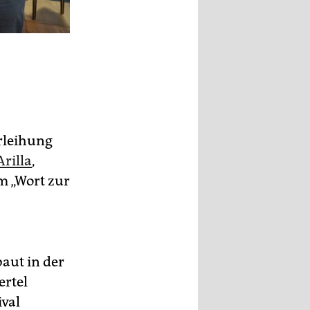
erleihung
rilla
,
om „Wort zur
aut in der
ertel
val