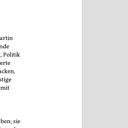
artin
ende
 Politik
erte
acken,
stige
 mit
ben; sie