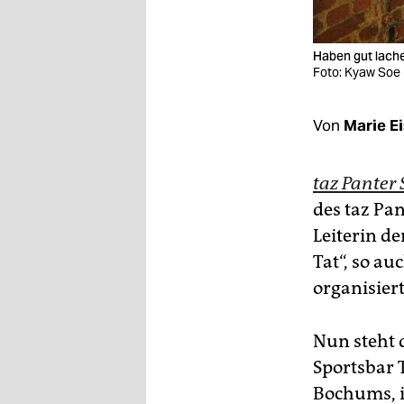
epaper login
Haben gut lache
Foto: Kyaw Soe
Von
Marie E
taz Panter 
des taz Pan
Leiterin de
Tat“, so au
organisiert
Nun steht 
Sportsbar 
Bochums, i