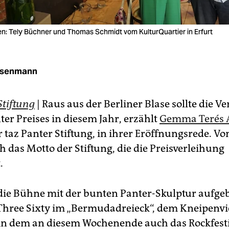
n: Tely Büchner und Thomas Schmidt vom KulturQuartier in Erfurt
isenmann
Stiftung
| Raus aus der Berliner Blase sollte die V
ter Preises in diesem Jahr, erzählt
Gemma Terés A
r taz Panter Stiftung, in ihrer Eröffnungsrede. V
ch das Motto der Stiftung, die die Preisverleihung
.
die Bühne mit der bunten Panter-Skulptur aufgeb
Three Sixty im „Bermudadreieck“, dem Kneipenvi
n dem an diesem Wochenende auch das Rockfesti