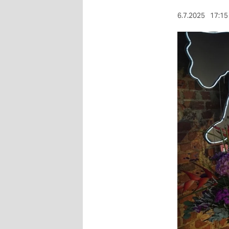
berlin
6.7.2025
17:15
nord
wahrheit
verlag
verlag
veranstaltungen
shop
fragen & hilfe
unterstützen
abo
genossenschaft