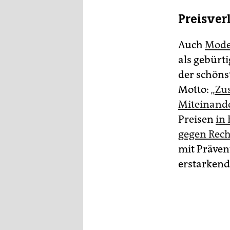
Preisver
Auch
Mode
als gebürti
der schönst
Motto:
„Zu
Miteinande
Preisen
in
gegen Rech
mit Präven
erstarkend