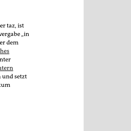
r taz, ist
svergabe „in
ter dem
ches
nter
utern
 und setzt
 zum