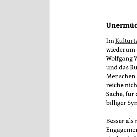
Unermüd
Im
Kulturt
wiederum d
Wolfgang W
und das Ru
Menschen. 
reiche nich
Sache, für
billiger Sy
Besser als
Engagement