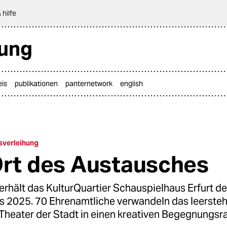
 hilfe
tung
eis
publikationen
panternetwork
english
isverleihung
Ort des Austausches
rhält das KulturQuartier Schauspielhaus Erfurt d
is 2025. 70 Ehrenamtliche verwandeln das leerste
Theater der Stadt in einen kreativen Begegnungsr