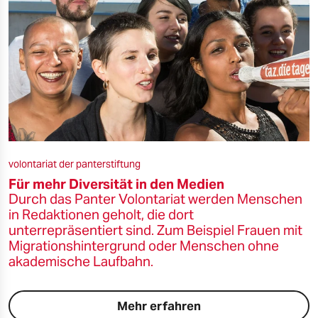
volontariat der panterstiftung
Für mehr Diversität in den Medien
Durch das Panter Volontariat werden Menschen
in Redaktionen geholt, die dort
unterrepräsentiert sind. Zum Beispiel Frauen mit
Migrationshintergrund oder Menschen ohne
akademische Laufbahn.
Mehr erfahren