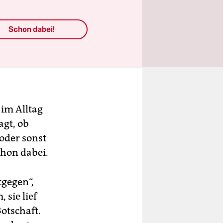
Schon dabei!
im Alltag
gt, ob
oder sonst
chon dabei.
tgegen“,
sie lief
Botschaft.