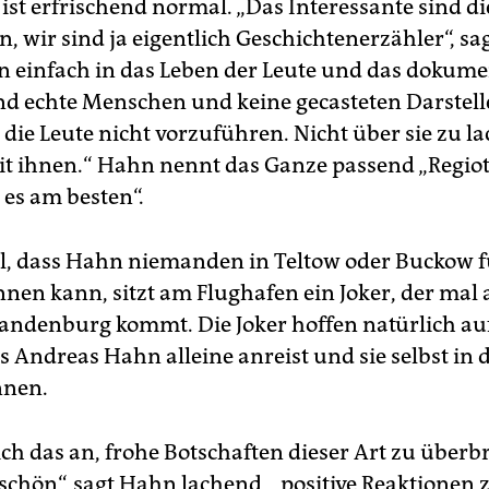
ist erfrischend normal. „Das Interessante sind di
, wir sind ja eigentlich Geschichtenerzähler“, sa
en einfach in das Leben der Leute und das dokum
ind echte Menschen und keine gecasteten Darstell
die Leute nicht vorzuführen. Nicht über sie zu l
t ihnen.“ Hahn nennt das Ganze passend „Regio
t es am besten“.
ll, dass Hahn niemanden in Teltow oder Buckow f
nen kann, sitzt am Flughafen ein Joker, der mal 
andenburg kommt. Die Joker hoffen natürlich auf
 Andreas Hahn alleine anreist und sie selbst in d
nnen.
ich das an, frohe Botschaften dieser Art zu überb
 schön“, sagt Hahn lachend, „positive Reaktionen 