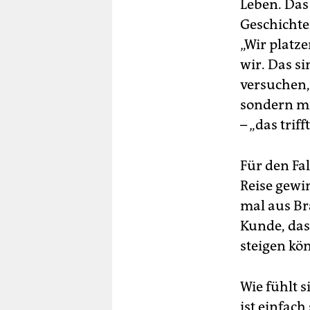
Leben. Das 
Geschichten
„Wir platz
wir. Das s
versuchen, 
sondern mi
– „das triff
Für den Fa
Reise gewin
mal aus Br
Kunde, dass
steigen kö
Wie fühlt s
ist einfach