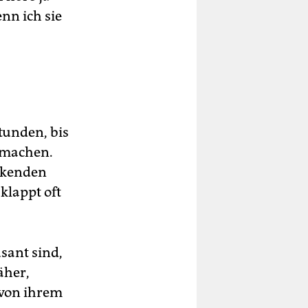
nn ich sie
tunden, bis
b machen.
ockenden
klappt oft
sant sind,
äher,
 von ihrem