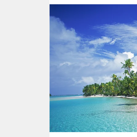
berlin
nord
wahrheit
verlag
verlag
veranstaltungen
shop
fragen & hilfe
unterstützen
abo
genossenschaft