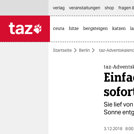
hautnavigation anspringen
hauptinhalt anspringen
footer anspringen
verlag
veranstaltungen
shop
fragen &
ceuta
hitze
bergsteigen
katzen
l

taz zahl ich
taz zahl ich
Startseite
Berlin
taz-Adventskalen
themen
politik
taz-Adventsk
Einfa
öko
sofor
gesellschaft
Sie lief vo
kultur
Sonne entg
sport
3.12.2018
8:00