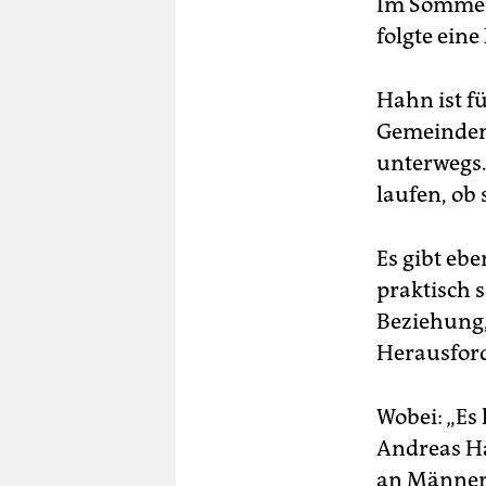
Im Sommer
folgte ein
Hahn ist f
Gemeinden
unterwegs.
laufen, ob 
Es gibt ebe
praktisch 
Beziehung,
Herausford
Wobei: „Es 
Andreas Ha
an Männern