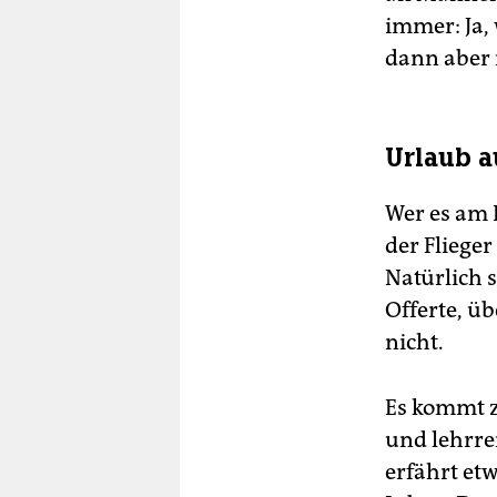
immer: Ja, 
dann aber i
Urlaub a
Wer es am 
der Fliege
Natürlich 
Offerte, üb
nicht.
Es kommt z
und lehrre
erfährt et