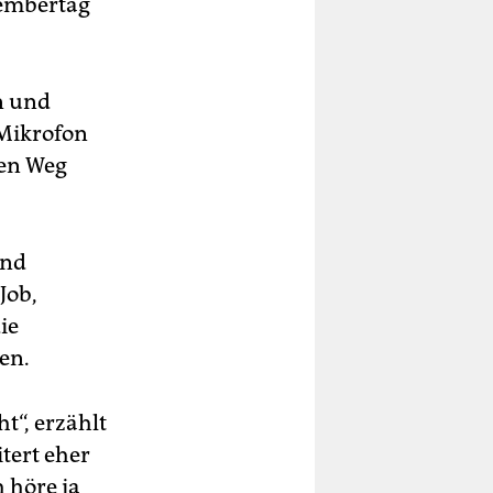
vembertag
n und
Mikrofon
den Weg
und
Job,
ie
en.
t“, erzählt
tert eher
 höre ja