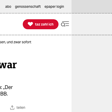
abo
genossenschaft
epaper login

taz zahl ich
taz zahl ich
sen, und zwar sofort
zwar
: „Der
RBB.
teilen