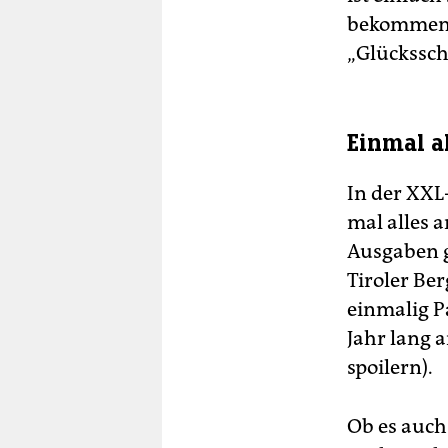
bekommen, 
„Glückssch
Einmal a
In der XX
mal alles 
Ausgaben gl
Tiroler Ber
einmalig Pa
Jahr lang 
spoilern).
Ob es auch