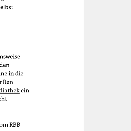
elbst
msweise
nden
ine in die
rften
diathek
ein
cht
 vom RBB