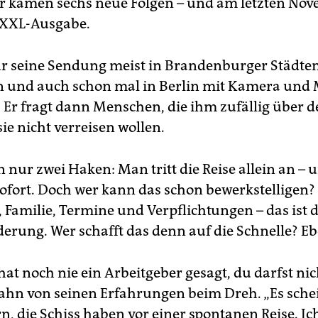
 kamen sechs neue Folgen – und am letzten No
e XXL-Ausgabe.
ür seine Sendung meist in Brandenburger Städte
 und auch schon mal in Berlin mit Kamera und 
 Er fragt dann Menschen, die ihm zufällig über 
sie nicht verreisen wollen.
n nur zwei Haken: Man tritt die Reise allein an – 
sofort. Doch wer kann das schon bewerkstelligen? 
 Familie, Termine und Verpflichtungen – das ist d
erung. Wer schafft das denn auf die Schnelle? Eb
hat noch nie ein Arbeitgeber gesagt, du darfst nich
hn von seinen Erfahrungen beim Dreh. „Es schei
, die Schiss haben vor einer spontanen Reise. Ich