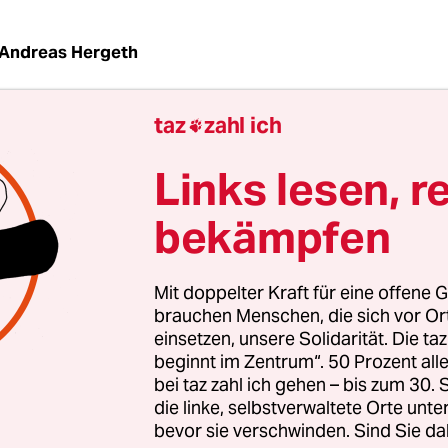
Andreas Hergeth
taz
zahl ich

ristlichen Kalender wird die frohe Botschaft ja e
erkündet. Weil es in diesem irdischen Jammertal 
Links lesen, r
d zur Freude gibt, präsentieren wir bis Weihnacht
achricht.
bekämpfen
Mit doppelter Kraft für eine offene G
brauchen Menschen, die sich vor O
einsetzen, unsere Solidarität. Die ta
beginnt im Zentrum“. 50 Prozent a
bei taz zahl ich gehen – bis zum 30
die linke, selbstverwaltete Orte unte
bevor sie verschwinden. Sind Sie da