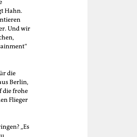
e
gt Hahn.
entieren
er. Und wir
achen,
tainment“
ür die
aus Berlin,
 die frohe
en Flieger
ringen? „Es
zu