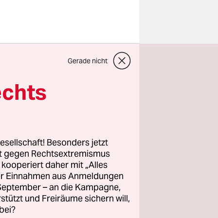
Gerade nicht
rst am 24.
aber so
echts
en täglich
esellschaft! Besonders jetzt
rt gegen Rechtsextremismus
z kooperiert daher mit „Alles
ller Einnahmen aus Anmeldungen
. September – an die Kampagne,
rstützt und Freiräume sichern will,
bei?