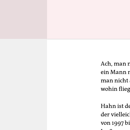
Ach, man m
ein Mann n
man nicht 
wohin flieg
Hahn ist d
der vielle
von 1997 bi