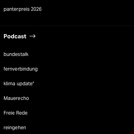
panterpreis 2026
Podcast
bundestalk
fernverbindung
klima update°
Mauerecho
Freie Rede
reingehen