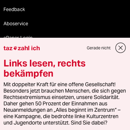
Feedback
Aboservice
ePaper Login
taz
zahl ich
Gerade nicht

Downloads für Abonnierende
Links lesen, rechts
bekämpfen
© 2026 taz Verlags und Vertriebs GmbH
Mit doppelter Kraft für eine offene Gesellschaft!
Alle Rechte vorbehalten. Bei rechtlichen Fragen oder für Genehmigungen
wenden Sie sich bitte an
lizenzen@taz.de
Besonders jetzt brauchen Menschen, die sich gegen
Rechtsextremismus einsetzen, unsere Solidarität.
Daher gehen 50 Prozent der Einnahmen aus
Feedback
Redaktionsstatut
Kommune-Richtlinien
KI-
Neuanmeldungen an „Alles beginnt im Zentrum“ –
eine Kampagne, die bedrohte linke Kulturzentren
Leitlinie
Informant
Datenschutz
Impressum
AGB
und Jugendorte unterstützt. Sind Sie dabei?