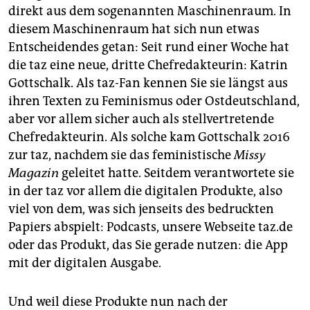
berlin
direkt aus dem sogenannten Maschinenraum. In
diesem Maschinenraum hat sich nun etwas
nord
Entscheidendes getan: Seit rund einer Woche hat
wahrheit
die taz eine neue, dritte Chefredakteurin: Katrin
Gottschalk. Als taz-Fan kennen Sie sie längst aus
verlag
ihren Texten zu Feminismus oder Ostdeutschland,
aber vor allem sicher auch als stellvertretende
verlag
Chefredakteurin. Als solche kam Gottschalk 2016
veranstaltungen
zur taz, nachdem sie das feministische
Missy
Magazin
geleitet hatte. Seitdem verantwortete sie
shop
in der taz vor allem die digitalen Produkte, also
fragen & hilfe
viel von dem, was sich jenseits des bedruckten
Papiers abspielt: Pod­casts, unsere Webseite taz.de
unterstützen
oder das Produkt, das Sie gerade nutzen: die App
abo
mit der digitalen Ausgabe.
genossenschaft
Und weil diese Produkte nun nach der