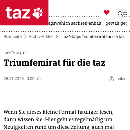

taz zahl ich
nahost-konflikt
landtagswahl in sachsen-anhalt
gewalt gege

taz zahl ich
Startseite
Archiv-Artikel
taz🐾lage: Triumfemirat für die taz
taz zahl ich
themen
taz🐾lage
Triumfemirat für die taz
politik
öko
25.11.2025
0:00 Uhr
teilen
gesellschaft
kultur
Wenn Sie dieses kleine Format häufiger lesen,
sport
dann wissen Sie: Hier geht es regelmäßig um
Neuigkeiten rund um diese Zeitung, auch mal