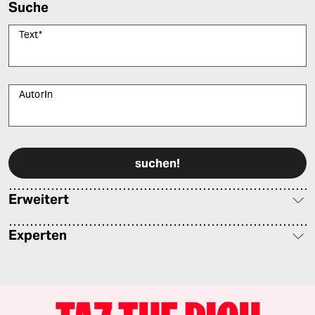
Suche
Text
*
AutorIn
Bitte füllen Sie alle Pflichtfelder (*) aus, um fortfahren zu können.
Erweitert
Experten