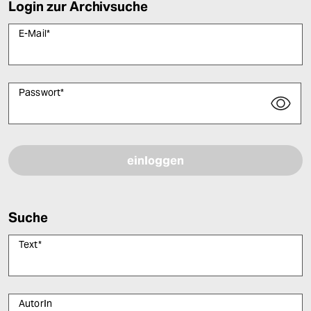
Login zur Archivsuche
E-Mail
*
Passwort
*
Bitte füllen Sie alle Pflichtfelder (*) aus, um fortfahren zu können.
Suche
Text
*
AutorIn