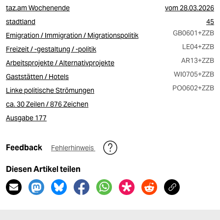
taz.am Wochenende
vom
28.03.2026
stadtland
45
GB0601
+ZZB
Emigration / Immigration / Migrationspolitik
LE04
+ZZB
Freizeit / -gestaltung / -politik
AR13
+ZZB
Arbeitsprojekte / Alternativprojekte
WI0705
+ZZB
Gaststätten / Hotels
PO0602
+ZZB
Linke politische Strömungen
ca. 30 Zeilen / 876 Zeichen
Ausgabe 177
Feedback
Fehlerhinweis
Diesen Artikel teilen