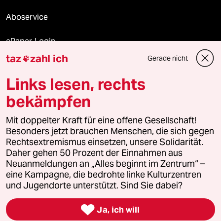
Aboservice
ePaper Login
taz
zahl ich
Gerade nicht

Downloads für Abonnierende
Links lesen, rechts
bekämpfen
© 2026 taz Verlags und Vertriebs GmbH
Mit doppelter Kraft für eine offene Gesellschaft!
Alle Rechte vorbehalten. Bei rechtlichen Fragen oder für Genehmigungen
wenden Sie sich bitte an
lizenzen@taz.de
Besonders jetzt brauchen Menschen, die sich gegen
Rechtsextremismus einsetzen, unsere Solidarität.
Daher gehen 50 Prozent der Einnahmen aus
Feedback
Redaktionsstatut
Kommune-Richtlinien
KI-
Neuanmeldungen an „Alles beginnt im Zentrum“ –
eine Kampagne, die bedrohte linke Kulturzentren
Leitlinie
Informant
Datenschutz
Impressum
AGB
und Jugendorte unterstützt. Sind Sie dabei?
Seitenwende
Einwilligungen widerrufen (Ads)

Ja, ich will