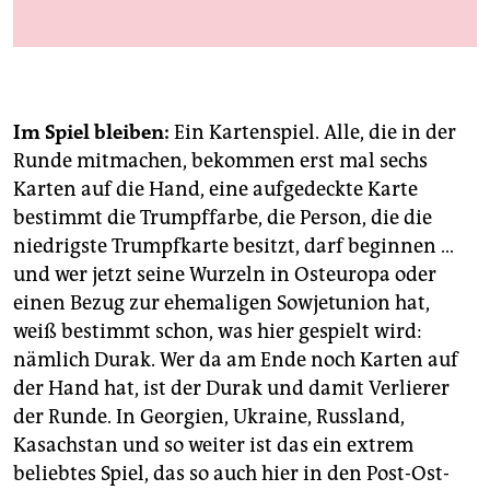
berlin
Foto: Piotr Pietrus
nord
wahrheit
Im Spiel bleiben:
Ein Kartenspiel. Alle, die in der
verlag
Runde mitmachen, bekommen erst mal sechs
Karten auf die Hand, eine aufgedeckte Karte
verlag
bestimmt die Trumpffarbe, die Person, die die
veranstaltungen
niedrigste Trumpfkarte besitzt, darf beginnen …
und wer jetzt seine Wurzeln in Osteuropa oder
shop
einen Bezug zur ehemaligen Sowjetunion hat,
fragen & hilfe
weiß bestimmt schon, was hier gespielt wird:
nämlich Durak. Wer da am Ende noch Karten auf
unterstützen
der Hand hat, ist der Durak und damit Verlierer
abo
der Runde. In Georgien, Ukraine, Russland,
Kasachstan und so weiter ist das ein extrem
genossenschaft
beliebtes Spiel, das so auch hier in den Post-Ost-