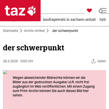

taz zahl ich
niedrigwasser
rente
landtagswahl in sachsen-anhalt
hybri

taz zahl ich
Startseite
Archiv-Artikel
der schwerpunkt
taz zahl ich
themen
der schwerpunkt
politik
28.3.2026
0:00 Uhr
teilen
öko
gesellschaft
kultur
sport