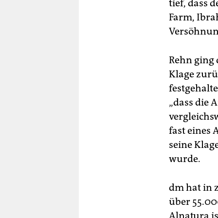
tief, dass
Farm, Ibra
Versöhnung
Rehn ging 
Klage zurü
festgehalt
„dass die 
vergleichs
fast eines
seine Klag
wurde.
dm hat in 
über 55.00
Alnatura i