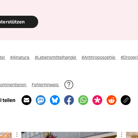
nterstützen
tel
#Alnatura
#Lebensmittelhandel
#Anthroposophie
#Droger
ommentieren
Fehlerhinweis
 teilen