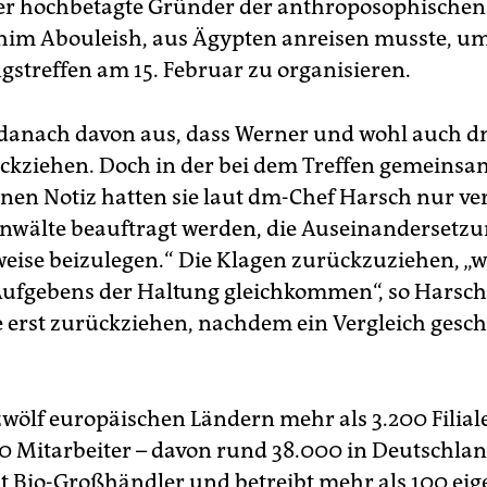
 der hochbetagte Gründer der anthroposophische
him Abouleish, aus Ägypten anreisen musste, u
streffen am 15. Februar zu organisieren.
danach davon aus, dass Werner und wohl auch d
ckziehen. Doch in der bei dem Treffen gemeinsa
enen Notiz hatten sie laut dm-Chef Harsch nur ve
Anwälte beauftragt werden, die Auseinandersetz
weise beizulegen.“ Die Klagen zurückzuziehen, „w
 Aufgebens der Haltung gleichkommen“, so Harsc
e erst zurückziehen, nachdem ein Vergleich gesc
zwölf europäischen Ländern mehr als 3.200 Filia
0 Mitarbeiter – davon rund 38.000 in Deutschlan
st Bio-Großhändler und betreibt mehr als 100 eig