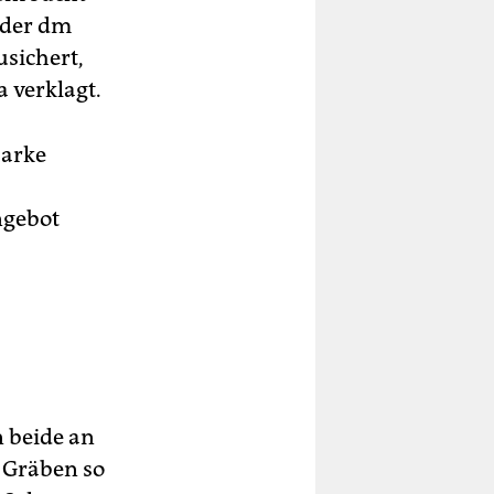
 der dm
usichert,
 verklagt.
Marke
ngebot
 beide an
 Gräben so