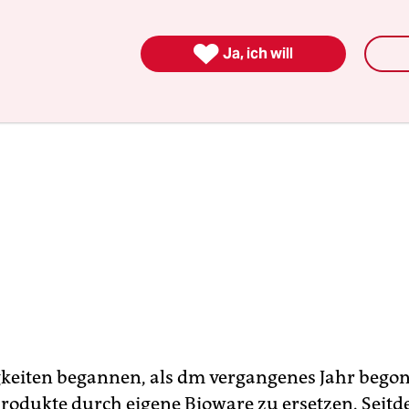

Ja, ich will
igkeiten begannen, als dm vergangenes Jahr bego
rodukte durch eigene Bioware zu ersetzen. Seit