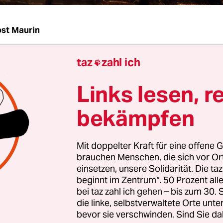
st Maurin
taz
zahl ich
 zwischen Deutschlands größter Drogeriekette d

 Alnatura ist doch noch nicht beigelegt. „Hier ga
Links lesen, r
ichsangebot seitens Alnatura noch ein Gespräch d
h Harsch, Vorsitzender der dm-Geschäftsführung,
bekämpfen
abei sind nun schon fast vier Wochen seit dem Tre
 bei dem sich der Gründer von dm, Götz Werner,
Mit doppelter Kraft für eine offene G
ra, Götz Rehn, nach eigenen Angaben „versöhnt“ 
brauchen Menschen, die sich vor O
einsetzen, unsere Solidarität. Die ta
eilte nun mit, man habe inzwischen einen weiter
beginnt im Zentrum“. 50 Prozent a
bei taz zahl ich gehen – bis zum 30
z bei Gericht eingereicht. Der zuständige Darmstä
die linke, selbstverwaltete Orte unte
t unterdessen laut dm die Beweisaufnahme bis En
bevor sie verschwinden. Sind Sie da