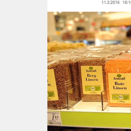
berlin
11.3.2016
16:1
nord
wahrheit
verlag
verlag
veranstaltungen
shop
fragen & hilfe
unterstützen
abo
genossenschaft