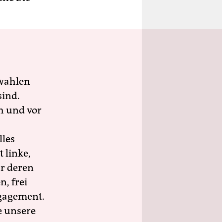
wahlen
sind.
h und vor
lles
 linke,
ür deren
n, frei
ngagement.
e unsere