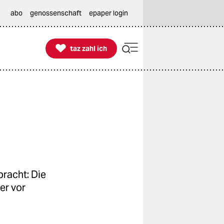
abo
genossenschaft
epaper login

taz zahl ich
taz zahl ich
bracht: Die
er vor