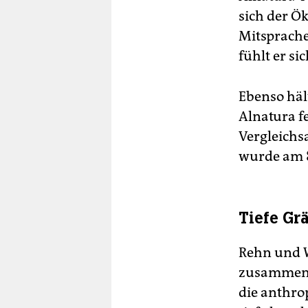
sich der Ö
Mitsprache
fühlt er s
Ebenso häl
Alnatura f
Vergleichsa
wurde am 8
Tiefe Gr
Rehn und W
zusammenge
die anthro