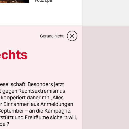
Foto: dpa
m und dem
Gerade nicht
b es weder
echts
arüber“,
 am Freitag
ffen
 und der
esellschaft! Besonders jetzt
hatten.
rt gegen Rechtsextremismus
z kooperiert daher mit „Alles
en
ller Einnahmen aus Anmeldungen
. September – an die Kampagne,
dter
rstützt und Freiräume sichern will,
de Juni
bei?