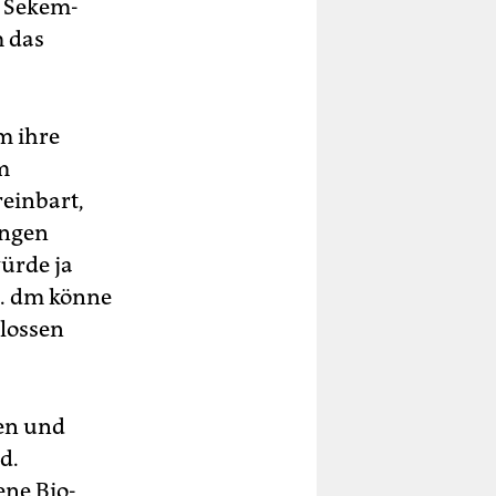
n Sekem-
m das
m ihre
m
reinbart,
ungen
ürde ja
h. dm könne
hlossen
len und
d.
ene Bio-