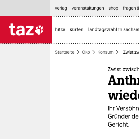
hautnavigation anspringen
hauptinhalt anspringen
footer anspringen
verlag
veranstaltungen
shop
fragen &
hitze
surfen
landtagswahl in sachse

taz zahl ich
taz zahl ich
Startseite
Öko
Konsum
Zwist z
themen
politik
Zwist zwisc
Anth
öko
wied
gesellschaft
Ihr Versöhn
kultur
Gründer des
Gericht.
sport