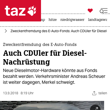

taz zahl ich
katzen
usa unter trump
hitze
niedrigwasser
landtagswahl

taz zahl ich
ie
Zweckentfremdung des E-Auto-Fonds: Auch CDUler für Diesel-
taz zahl ich
themen
Zweckentfremdung des E-Auto-Fonds
Auch CDUler für Diesel-
politik
Nachrüstung
öko
Neue Dieselmotor-Hardware könnte aus Fonds
bezahlt werden. Verkehrsminister Andreas Scheuer
gesellschaft
ist weiter dagegen, Merkel schweigt.
kultur
13.9.2018
8:19 Uhr
teilen
sport