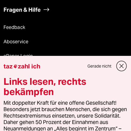
Fragen & Hilfe
Feedback
Aboservice
ePaper Login
taz
zahl ich
Gerade nicht

Downloads für Abonnierende
Links lesen, rechts
bekämpfen
© 2026 taz Verlags und Vertriebs GmbH
Mit doppelter Kraft für eine offene Gesellschaft!
Alle Rechte vorbehalten. Bei rechtlichen Fragen oder für Genehmigungen
wenden Sie sich bitte an
lizenzen@taz.de
Besonders jetzt brauchen Menschen, die sich gegen
Rechtsextremismus einsetzen, unsere Solidarität.
Daher gehen 50 Prozent der Einnahmen aus
Feedback
Redaktionsstatut
Kommune-Richtlinien
KI-
Neuanmeldungen an „Alles beginnt im Zentrum“ –