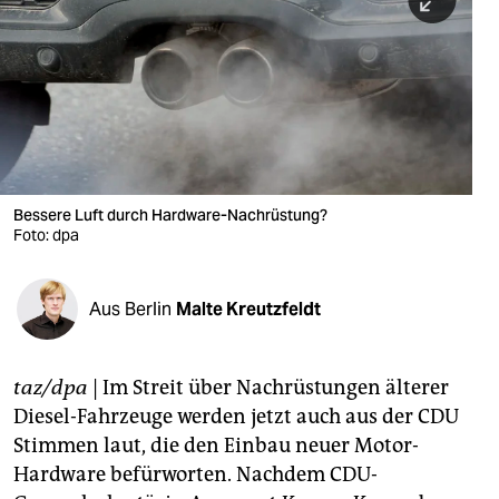
berlin
nord
wahrheit
verlag
verlag
Bessere Luft durch Hardware-Nachrüstung?
Foto: dpa
veranstaltungen
shop
Aus Berlin
Malte Kreutzfeldt
fragen & hilfe
unterstützen
taz/dpa
| Im Streit über Nachrüstungen älterer
Diesel-Fahrzeuge werden jetzt auch aus der CDU
abo
Stimmen laut, die den Einbau neuer Motor-
genossenschaft
Hardware befürworten. Nachdem CDU-